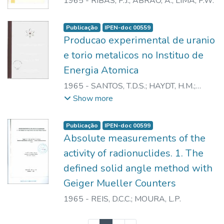
1965
-
RIBAS, F.J.
;
ABRAO, A.
;
LIMA, F.W.
Publicação
IPEN-doc 00559
Producao experimental de uranio
e torio metalicos no Instituo de
Energia Atomica
1965
-
SANTOS, T.D.S.
;
HAYDT, H.M.
;
FREITAS, C.T.
Show more
Publicação
IPEN-doc 00599
Absolute measurements of the
activity of radionuclides. 1. The
defined solid angle method with
Geiger Mueller Counters
1965
-
REIS, D.C.C.
;
MOURA, L.P.