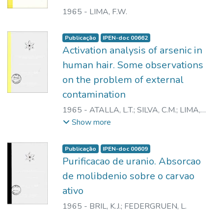
1965
-
LIMA, F.W.
Publicação
IPEN-doc 00662
Activation analysis of arsenic in
human hair. Some observations
on the problem of external
contamination
1965
-
ATALLA, L.T.
;
SILVA, C.M.
;
LIMA,
F.W.
Show more
Publicação
IPEN-doc 00609
Purificacao de uranio. Absorcao
de molibdenio sobre o carvao
ativo
1965
-
BRIL, K.J.
;
FEDERGRUEN, L.