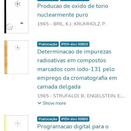
Producao de oxido de torio
nuclearmente puro
1965
-
BRIL, K.J.
;
KRUMHOLZ, P.
Publicação
IPEN-doc 00615
Determinacao de impurezas
radioativas em compostos
marcados com iodo-131 pelo
emprego da cromatografia em
camada delgada
1965
-
STRUFALDI, B.
;
ENGELSTEIN, E.
;
MITTA, A.E.A.
;
BARBERIO, J.C.
Show more
Publicação
IPEN-doc 00855
Programacao digital para o