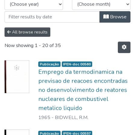
Browse
All browse results
Now showing
1 - 20 of 35
Publicação
IPEN-doc 00560
Emprego da termodinamica na
previsao de reacoes encontradas
no desenvolvimento de reatores
nucleares de combustivel
metalico liquido
1965
-
BIDWELL, R.M.
Publicação
IPEN-doc 00597