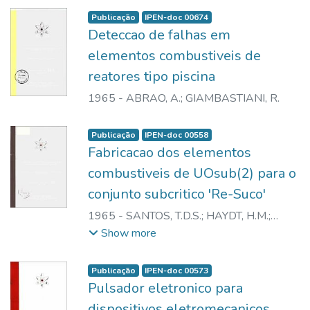
Publicação
IPEN-doc 00674
Deteccao de falhas em
elementos combustiveis de
reatores tipo piscina
1965
-
ABRAO, A.
;
GIAMBASTIANI, R.
Publicação
IPEN-doc 00558
Fabricacao dos elementos
combustiveis de UOsub(2) para o
conjunto subcritico 'Re-Suco'
1965
-
SANTOS, T.D.S.
;
HAYDT, H.M.
;
FREITAS, C.T.
Show more
Publicação
IPEN-doc 00573
Pulsador eletronico para
dispositivos eletromecanicos