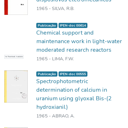
1965
-
SILVA, R.B.
Publicação
IPEN-doc 00614
Chemical support and
maintenance work in light-water
moderated research reactors
No Thumbnail Available
1965
-
LIMA, F.W.
Publicação
IPEN-doc 00555
Spectrophotometric
determination of calcium in
uranium using glyoxal Bis-(2
hydroxianil)
1965
-
ABRAO, A.