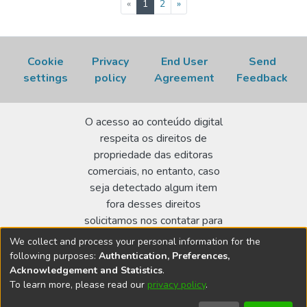
(current)
«
1
2
»
Cookie
Privacy
End User
Send
settings
policy
Agreement
Feedback
O acesso ao conteúdo digital
respeita os direitos de
propriedade das editoras
comerciais, no entanto, caso
seja detectado algum item
fora desses direitos
solicitamos nos contatar para
realizar a regularização.
We collect and process your personal information for the
following purposes:
Authentication, Preferences,
Biblioteca Terezine Arantes Ferraz
Acknowledgement and Statistics
.
Av. Lineu Prestes 2242 - Cidade Universitária - CEP:
To learn more, please read our
privacy policy
.
05508-000 - São Paulo/SP - Brasil