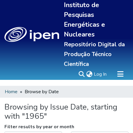
Instituto de
Pesquisas
Energéticas e
Nucleares
Repositório Digital da
Produção Técnico
Científica
(current)
Log In
Home
Browse by Date
Sobre
Portal do pesquisador
Browsing by Issue Date, starting
Communities & Collections
with "1965"
All of DSpace
Statistics
Filter results by year or month