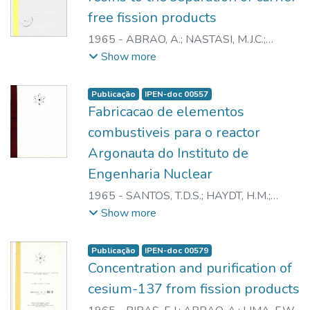
free fission products
1965
-
ABRAO, A.
;
NASTASI, M.J.C.
;
LARANJA, A.A.
Show more
Publicação
IPEN-doc 00557
Fabricacao de elementos
combustiveis para o reactor
Argonauta do Instituto de
Engenharia Nuclear
1965
-
SANTOS, T.D.S.
;
HAYDT, H.M.
;
FREITAS, C.T.
Show more
Publicação
IPEN-doc 00579
Concentration and purification of
cesium-137 from fission products