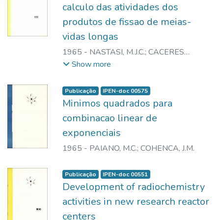
calculo das atividades dos
produtos de fissao de meias-
vidas longas
1965
-
NASTASI, M.J.C.
;
CACERES
AGUILERA, C.
Show more
Publicação
IPEN-doc 00575
Minimos quadrados para
combinacao linear de
exponenciais
1965
-
PAIANO, M.C.
;
COHENCA, J.M.
Publicação
IPEN-doc 00551
Development of radiochemistry
activities in new research reactor
centers