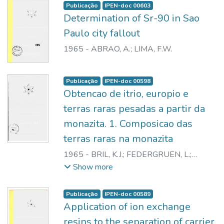
Publicação
IPEN-doc 00603
Determination of Sr-90 in Sao
Paulo city fallout
1965
-
ABRAO, A.
;
LIMA, F.W.
Publicação
IPEN-doc 00598
Obtencao de itrio, europio e
terras raras pesadas a partir da
monazita. 1. Composicao das
terras raras na monazita
1965
-
BRIL, K.J.
;
FEDERGRUEN, L.
;
LOURENCO, A.S.
Show more
Publicação
IPEN-doc 00589
Application of ion exchange
resins to the separation of carrier