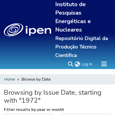
Instituto de
Pesquisas
Energéticas e
Nucleares
Repositório Digital da
Produção Técnico
Científica
(current)
Log In
Home
Browse by Date
Sobre
Portal do pesquisador
Browsing by Issue Date, starting
Communities & Collections
with "1972"
All of DSpace
Statistics
Filter results by year or month