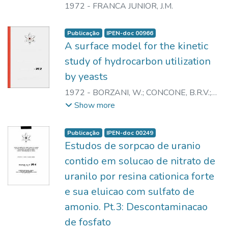
1972
-
FRANCA JUNIOR, J.M.
Publicação
IPEN-doc 00966
A surface model for the kinetic
study of hydrocarbon utilization
by yeasts
1972
-
BORZANI, W.
;
CONCONE, B.R.V.
;
VAIRO, M.L.R.
;
DOIN, P.A.
;
KOVACS, J.
Show more
Publicação
IPEN-doc 00249
Estudos de sorpcao de uranio
contido em solucao de nitrato de
uranilo por resina cationica forte
e sua eluicao com sulfato de
amonio. Pt.3: Descontaminacao
de fosfato