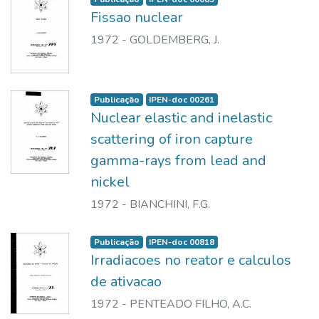
Fissao nuclear
1972
-
GOLDEMBERG, J.
Publicação
IPEN-doc 00261
Nuclear elastic and inelastic
scattering of iron capture
gamma-rays from lead and
nickel
1972
-
BIANCHINI, F.G.
Publicação
IPEN-doc 00818
Irradiacoes no reator e calculos
de ativacao
1972
-
PENTEADO FILHO, A.C.