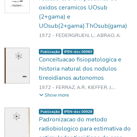
oxidos ceramicos UOsub
(2+gama) e
UOsub(2+gama).ThOsub(gama)
1972
-
FEDERGRUEN, L.
;
ABRAO, A.
Publicação
IPEN-doc 00963
Conceituacao fisiopatologica e
historia natural dos nodulos
tireoidianos autonomos
1972
-
FERRAZ, A.R.
;
KIEFFER, J.
;
MEDEIROS NETO, G.A.
;
TOLEDO, A.C.
;
Show more
PIERONI, R.R.
;
BASTOS, E.S.
Publicação
IPEN-doc 00928
Padronizacao do metodo
radiobiologico para estimativa do