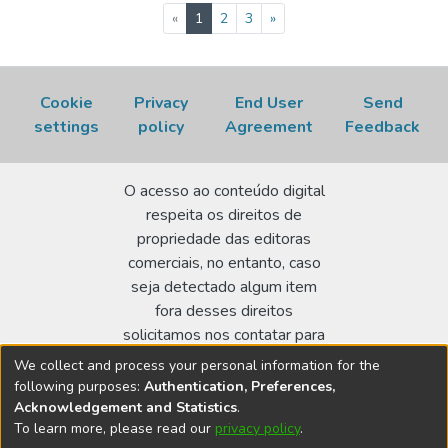
(current)
«
1
2
3
»
Cookie
Privacy
End User
Send
settings
policy
Agreement
Feedback
O acesso ao conteúdo digital
respeita os direitos de
propriedade das editoras
comerciais, no entanto, caso
seja detectado algum item
fora desses direitos
solicitamos nos contatar para
realizar a regularização.
We collect and process your personal information for the
following purposes:
Authentication, Preferences,
Biblioteca Terezine Arantes Ferraz
Acknowledgement and Statistics
.
Av. Lineu Prestes 2242 - Cidade Universitária - CEP:
To learn more, please read our
privacy policy
.
05508-000 - São Paulo/SP - Brasil