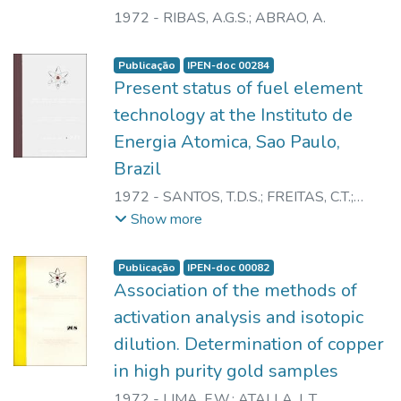
1972
-
RIBAS, A.G.S.
;
ABRAO, A.
Publicação
IPEN-doc 00284
Present status of fuel element
technology at the Instituto de
Energia Atomica, Sao Paulo,
Brazil
1972
-
SANTOS, T.D.S.
;
FREITAS, C.T.
;
HAYDT, H.M.
;
GENTILE, E.F.
;
AMBROZIO
Show more
FILHO, F.
Publicação
IPEN-doc 00082
Association of the methods of
activation analysis and isotopic
dilution. Determination of copper
in high purity gold samples
1972
-
LIMA, F.W.
;
ATALLA, L.T.