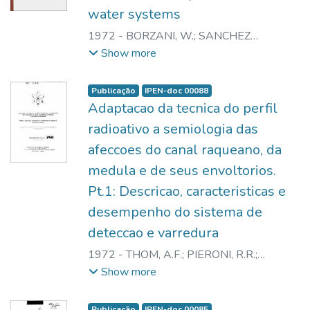
water systems
1972
-
BORZANI, W.
;
SANCHEZ
PODLECH, P.A.
Show more
Publicação
IPEN-doc 00088
Adaptacao da tecnica do perfil
radioativo a semiologia das
afeccoes do canal raqueano, da
medula e de seus envoltorios.
Pt.1: Descricao, caracteristicas e
desempenho do sistema de
deteccao e varredura
1972
-
THOM, A.F.
;
PIERONI, R.R.
;
KIEFFER, J.
Show more
Publicação
IPEN-doc 00085