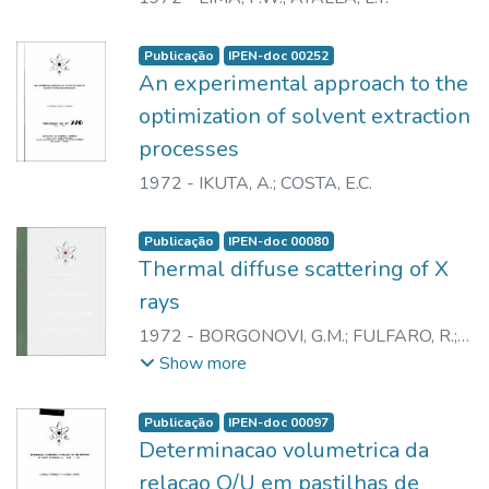
Publicação
IPEN-doc 00252
An experimental approach to the
optimization of solvent extraction
processes
1972
-
IKUTA, A.
;
COSTA, E.C.
Publicação
IPEN-doc 00080
Thermal diffuse scattering of X
rays
1972
-
BORGONOVI, G.M.
;
FULFARO, R.
;
IMAKUMA, K.
;
RODRIGUES, C.
;
VINHAS,
Show more
L.A.
Publicação
IPEN-doc 00097
Determinacao volumetrica da
relacao O/U em pastilhas de