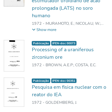
estimulador tiroidiano de acao
prolongada (LATS) no soro
humano
1972
-
MURAMOTO, E.
;
NICOLAU, W.
;
IKEDA, E.
;
ASSIS, L.M.
;
PIERONI, R.R.
Show more
Publicação
IPEN-doc 00073
Processing of a uraniferous
zirconium ore
1972
-
BROWN, A.E.P.
;
COSTA, E.C.
Publicação
IPEN-doc 00351
Pesquisa em fisica nuclear com o
reator do IEA
1972
-
GOLDEMBERG, J.