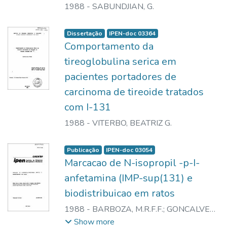
1988
-
SABUNDJIAN, G.
Dissertação
IPEN-doc 03364
Comportamento da
tireoglobulina serica em
pacientes portadores de
carcinoma de tireoide tratados
com I-131
1988
-
VITERBO, BEATRIZ G.
Publicação
IPEN-doc 03054
Marcacao de N-isopropil -p-I-
anfetamina (IMP-sup(131) e
biodistribuicao em ratos
1988
-
BARBOZA, M.R.F.F.
;
GONCALVES,
R.S.V.
;
MURAMOTO, E.
;
ACHANDO, S.S.
;
Show more