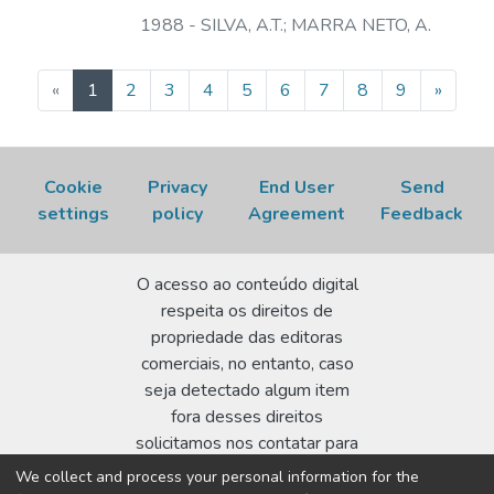
1988
-
SILVA, A.T.
;
MARRA NETO, A.
(current)
«
1
2
3
4
5
6
7
8
9
»
Cookie
Privacy
End User
Send
settings
policy
Agreement
Feedback
O acesso ao conteúdo digital
respeita os direitos de
propriedade das editoras
comerciais, no entanto, caso
seja detectado algum item
fora desses direitos
solicitamos nos contatar para
realizar a regularização.
We collect and process your personal information for the