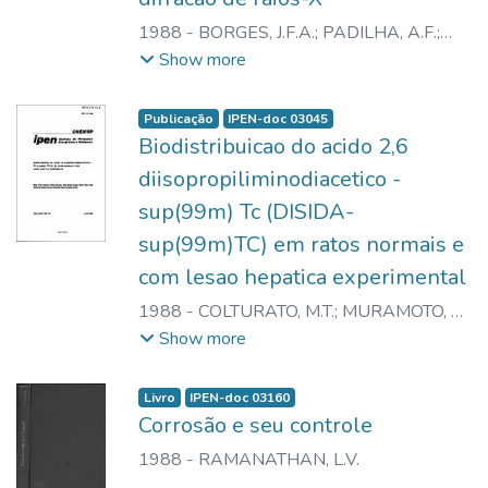
1988
-
BORGES, J.F.A.
;
PADILHA, A.F.
;
IMAKUMA, K.
Show more
Publicação
IPEN-doc 03045
Biodistribuicao do acido 2,6
diisopropiliminodiacetico -
sup(99m) Tc (DISIDA-
sup(99m)TC) em ratos normais e
com lesao hepatica experimental
1988
-
COLTURATO, M.T.
;
MURAMOTO, E.
;
HAMADA, E.S.
;
BARBOZA, M.R.F.F.
;
Show more
HERRERIAS, R.
;
SILVA, C.P.G.
Livro
IPEN-doc 03160
Corrosão e seu controle
1988
-
RAMANATHAN, L.V.