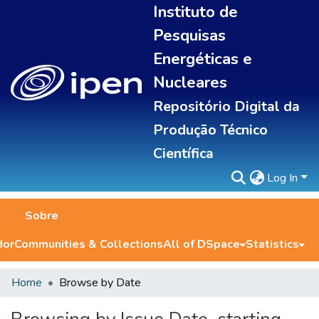
Instituto de
Pesquisas
Energéticas e
Nucleares
Repositório Digital da
Produção Técnico
Científica
Log In
Sobre
dor
Communities & Collections
All of DSpace
Statistics
Home
Browse by Date