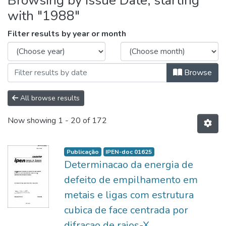
Browsing by Issue Date, starting
with "1988"
Filter results by year or month
Browse
All browse results
Now showing
1 - 20 of 172
Publicação
IPEN-doc 01625
Determinacao da energia de
defeito de empilhamento em
metais e ligas com estrutura
cubica de face centrada por
difracao de raios-X