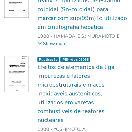
reativos liofilizados de estanho
coloidal (Sn-coloidal) para
marcar com sup(99m)Tc, utilizado
em cintilografia hepatica
1988
-
HAMADA, E.S.
;
MURAMOTO, E.
;
BARBOZA, M.R.F.F.
;
COLTURATO, M.T.
;
Show more
HERRERIAS, R.
Publicação
IPEN-doc 03058
Efeitos de elementos de liga,
impurezas e fatores
microestruturais em acos
inoxidaveis austeniticos,
utilizados em varetas
combustiveis de reatores
nucleares
1988
-
YOSHIMOTO, A.