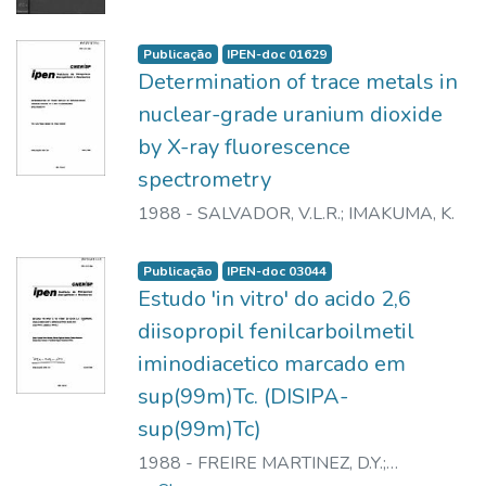
Publicação
IPEN-doc 01629
Determination of trace metals in
nuclear-grade uranium dioxide
by X-ray fluorescence
spectrometry
1988
-
SALVADOR, V.L.R.
;
IMAKUMA, K.
Publicação
IPEN-doc 03044
Estudo 'in vitro' do acido 2,6
diisopropil fenilcarboilmetil
iminodiacetico marcado em
sup(99m)Tc. (DISIPA-
sup(99m)Tc)
1988
-
FREIRE MARTINEZ, D.Y.
;