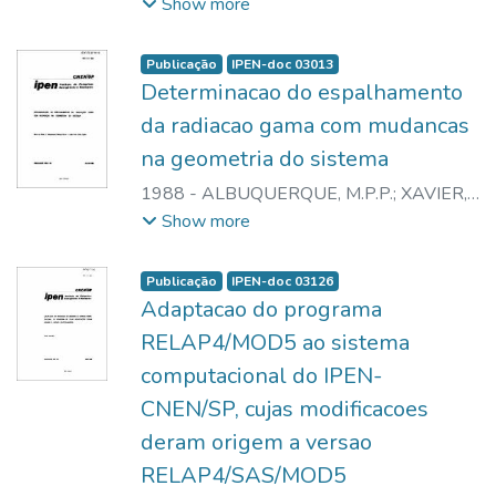
BARBOZA, M.R.F.F.
;
MURAMOTO, E.
;
Show more
ACHANDO, S.S.
;
SILVA, C.P.G.
Publicação
IPEN-doc 03013
Determinacao do espalhamento
da radiacao gama com mudancas
na geometria do sistema
1988
-
ALBUQUERQUE, M.P.P.
;
XAVIER,
M.
;
CALDAS, L.V.E.
Show more
Publicação
IPEN-doc 03126
Adaptacao do programa
RELAP4/MOD5 ao sistema
computacional do IPEN-
CNEN/SP, cujas modificacoes
deram origem a versao
RELAP4/SAS/MOD5