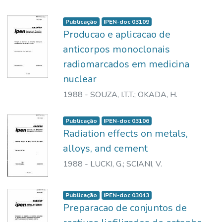
FREIRE MARTINEZ, D.Y.
;
COLTURATO, M.T.
;
SILVA, C.P.G.
;
KNUST, J.
Publicação
IPEN-doc 03109
Producao e aplicacao de
anticorpos monoclonais
radiomarcados em medicina
nuclear
1988
-
SOUZA, I.T.T.
;
OKADA, H.
Publicação
IPEN-doc 03106
Radiation effects on metals,
alloys, and cement
1988
-
LUCKI, G.
;
SCIANI, V.
Publicação
IPEN-doc 03043
Preparacao de conjuntos de