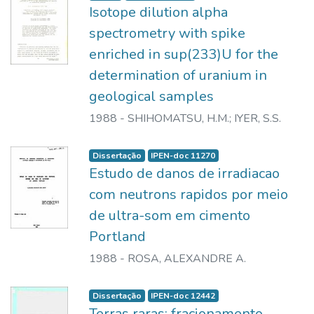
Isotope dilution alpha
spectrometry with spike
enriched in sup(233)U for the
determination of uranium in
geological samples
1988
-
SHIHOMATSU, H.M.
;
IYER, S.S.
Dissertação
IPEN-doc 11270
Estudo de danos de irradiacao
com neutrons rapidos por meio
de ultra-som em cimento
Portland
1988
-
ROSA, ALEXANDRE A.
Dissertação
IPEN-doc 12442
Terras raras: fracionamento,