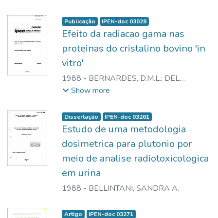
Publicação
IPEN-doc 03028
Efeito da radiacao gama nas
proteinas do cristalino bovino 'in
vitro'
1988
-
BERNARDES, D.M.L.
;
DEL
MASTRO, N.L.
Show more
Dissertação
IPEN-doc 03261
Estudo de uma metodologia
dosimetrica para plutonio por
meio de analise radiotoxicologica
em urina
1988
-
BELLINTANI, SANDRA A.
Artigo
IPEN-doc 03271