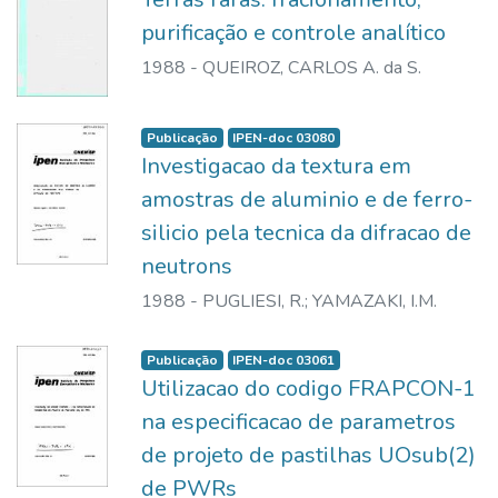
purificação e controle analítico
1988
-
QUEIROZ, CARLOS A. da S.
Publicação
IPEN-doc 03080
Investigacao da textura em
amostras de aluminio e de ferro-
silicio pela tecnica da difracao de
neutrons
1988
-
PUGLIESI, R.
;
YAMAZAKI, I.M.
Publicação
IPEN-doc 03061
Utilizacao do codigo FRAPCON-1
na especificacao de parametros
de projeto de pastilhas UOsub(2)
de PWRs