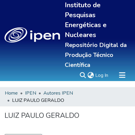
Instituto de
Pesquisas
Energéticas e
Nucleares
Repositório Digital da
Produção Técnico
Científica
(current)
Log In
Home
IPEN
Autores IPEN
Sobre
LUIZ PAULO GERALDO
Communities & Collections
All of DSpace
LUIZ PAULO GERALDO
Statistics