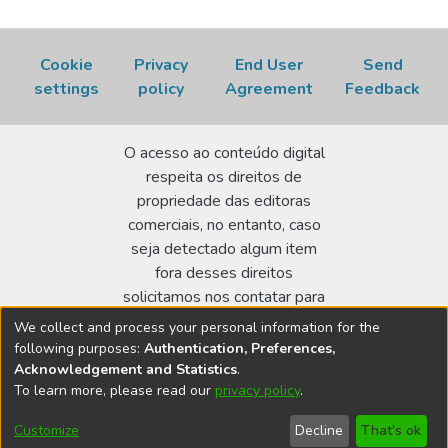
Cookie
Privacy
End User
Send
settings
policy
Agreement
Feedback
O acesso ao conteúdo digital
respeita os direitos de
propriedade das editoras
comerciais, no entanto, caso
seja detectado algum item
fora desses direitos
solicitamos nos contatar para
realizar a regularização.
We collect and process your personal information for the
following purposes:
Authentication, Preferences,
Biblioteca Terezine Arantes Ferraz
Acknowledgement and Statistics
.
Av. Lineu Prestes 2242 - Cidade Universitária - CEP:
To learn more, please read our
privacy policy
.
05508-000 - São Paulo/SP - Brasil
Customize
Decline
That's ok
bibl@ipen.br