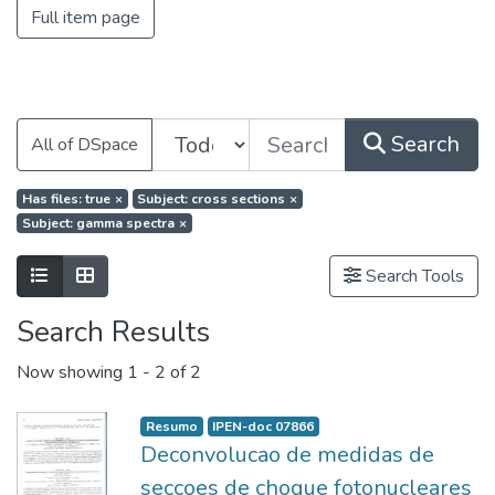
Full item page
Search
All of DSpace
Has files: true
×
Subject: cross sections
×
Subject: gamma spectra
×
Search Tools
Search Results
Now showing
1 - 2 of 2
Resumo
IPEN-doc 07866
Deconvolucao de medidas de
seccoes de choque fotonucleares