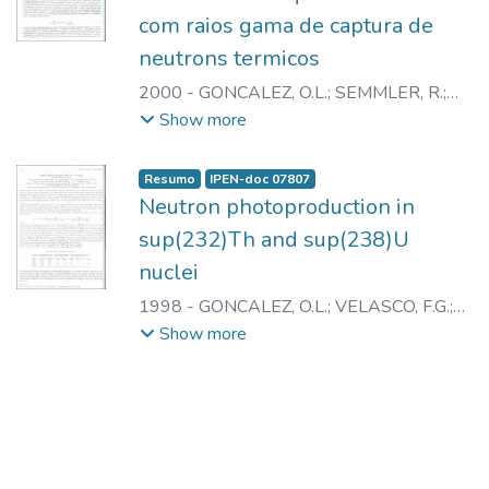
com raios gama de captura de
neutrons termicos
2000
-
GONCALEZ, O.L.
;
SEMMLER, R.
;
GERALDO, L.P.
Show more
Resumo
IPEN-doc 07807
Neutron photoproduction in
sup(232)Th and sup(238)U
nuclei
1998
-
GONCALEZ, O.L.
;
VELASCO, F.G.
;
MESA HORMAZA, J.
;
ARRUDA NETO,
Show more
J.D.T.
;
GERALDO, L.P.
;
SEMMLER, R.