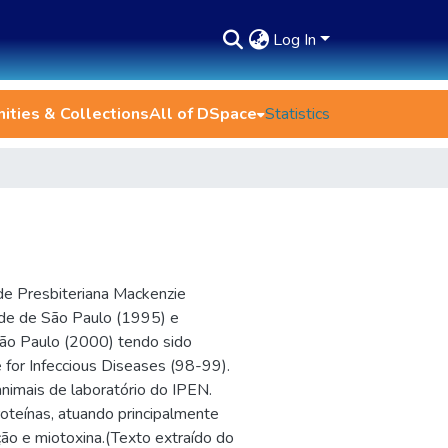
Log In
ties & Collections
All of DSpace
Statistics
de Presbiteriana Mackenzie
ade de São Paulo (1995) e
ão Paulo (2000) tendo sido
 for Infeccious Diseases (98-99).
nimais de laboratório do IPEN.
oteínas, atuando principalmente
ção e miotoxina.(Texto extraído do