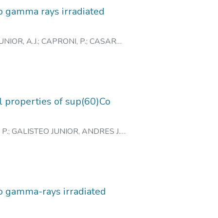
o gamma rays irradiated
NIOR, A.J.
;
CAPRONI, P.
;
CASARE,
CIMENTO, N.
l properties of sup(60)Co
 P.
;
GALISTEO JUNIOR, ANDRES J.
;
ASARE, MURILO
;
ANDRADE
SCIMENTO, NANCI do
o gamma-rays irradiated