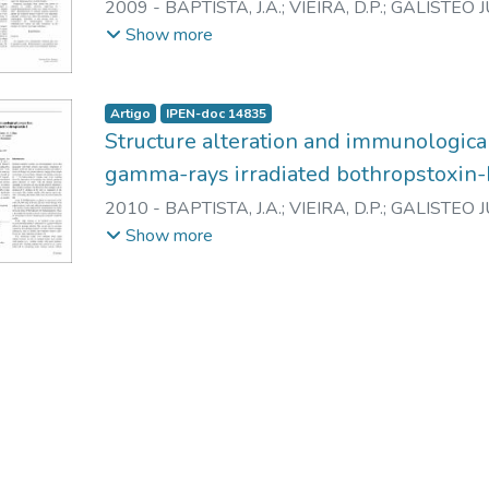
2009
-
BAPTISTA, J.A.
;
VIEIRA, D.P.
;
GALISTEO JU
M.
;
ANDRADE JUNIOR, H.F. de
;
SPENCER, P.J.
;
N
Show more
Artigo
IPEN-doc 14835
Structure alteration and immunologica
gamma-rays irradiated bothropstoxin-
2010
-
BAPTISTA, J.A.
;
VIEIRA, D.P.
;
GALISTEO JU
YONAMINE, C.M.
;
CAPRONI, P.
;
CAMPOS, L.A.
;
A
Show more
SPENCER, P.J.
;
NASCIMENTO, N.