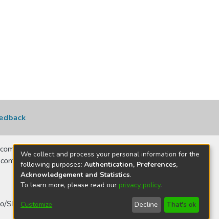
edback
comerciais, no
We collect and process your personal information for the
 contatar para
following purposes:
Authentication, Preferences,
Acknowledgement and Statistics
.
To learn more, please read our
privacy policy
.
o/SP - Brasil
Customize
Decline
That's ok