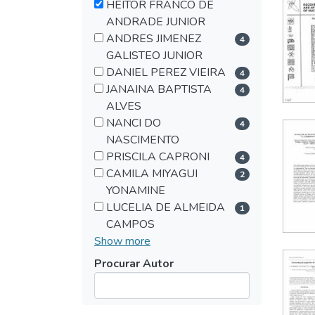
HEITOR FRANCO DE
ANDRADE JUNIOR
ANDRES JIMENEZ
4
GALISTEO JUNIOR
DANIEL PEREZ VIEIRA
4
JANAINA BAPTISTA
4
ALVES
NANCI DO
4
NASCIMENTO
PRISCILA CAPRONI
4
CAMILA MIYAGUI
2
YONAMINE
LUCELIA DE ALMEIDA
1
CAMPOS
Show more
Procurar Autor
Submit