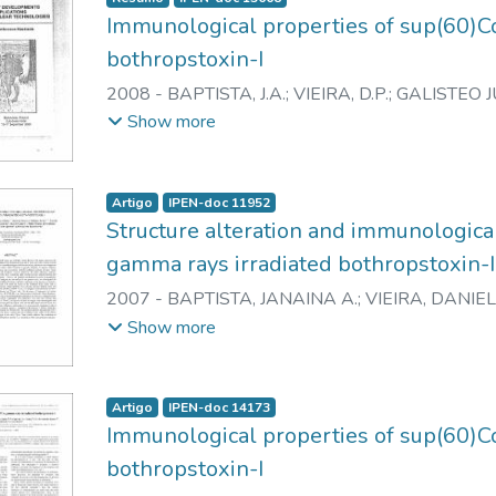
Immunological properties of sup(60)C
bothropstoxin-I
2008
-
BAPTISTA, J.A.
;
VIEIRA, D.P.
;
GALISTEO JU
M.
;
ANDRADE JUNIOR, H.F.
;
SPENCER, P.J.
;
NAS
Show more
Artigo
IPEN-doc 11952
Structure alteration and immunologica
gamma rays irradiated bothropstoxin-I
2007
-
BAPTISTA, JANAINA A.
;
VIEIRA, DANIEL
YONAMINE, CAMILA M.
;
CAPRONI, PRISCILA
;
C
Show more
JUNIOR, HEITOR F. de
;
SPENCER, PATRICK J.
;
NA
Artigo
IPEN-doc 14173
Immunological properties of sup(60)C
bothropstoxin-I