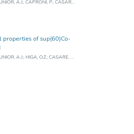
NIOR, A.J.
;
CAPRONI, P.
;
CASARE,
ASCIMENTO, N.
l properties of sup(60)Co-
I
NIOR, A.J.
;
HIGA, O.Z.
;
CASARE, M.
;
NDRADE JUNIOR, H.F. de
;