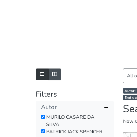
All 
Autor:
Filters
End da
Se
Autor
MURILO CASARE DA
Now s
SILVA
PATRICK JACK SPENCER