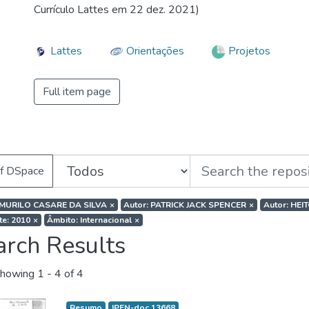
Currículo Lattes em 22 dez. 2021)
Lattes
Orientações
Projetos
Full item page
of DSpace
 MURILO CASARE DA SILVA
×
Autor: PATRICK JACK SPENCER
×
Autor: HE
te: 2010
×
Âmbito: Internacional
×
arch Results
howing
1 - 4 of 4
Resumo
IPEN-doc 13668