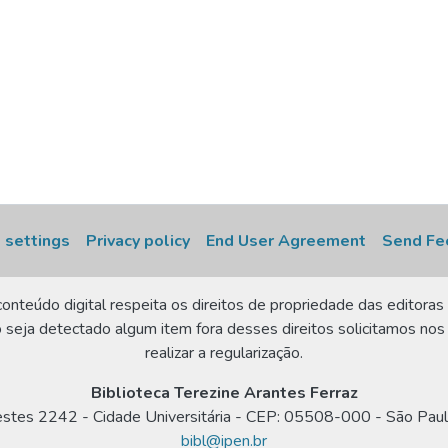
 settings
Privacy policy
End User Agreement
Send Fe
onteúdo digital respeita os direitos de propriedade das editoras 
 seja detectado algum item fora desses direitos solicitamos nos
realizar a regularização.
Biblioteca Terezine Arantes Ferraz
estes 2242 - Cidade Universitária - CEP: 05508-000 - São Paul
bibl@ipen.br