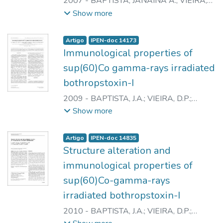
2007
-
BAPTISTA, JANAINA A.
;
VIEIRA,
DANIEL P.
;
GALISTEO JUNIOR, ANDRES
Show more
J.
;
YONAMINE, CAMILA M.
;
CAPRONI,
PRISCILA
;
CASARE, MURILO
;
ANDRADE
Artigo
IPEN-doc 14173
JUNIOR, HEITOR F. de
;
SPENCER,
Immunological properties of
PATRICK J.
;
NASCIMENTO, NANCI do
sup(60)Co gamma-rays irradiated
bothropstoxin-I
2009
-
BAPTISTA, J.A.
;
VIEIRA, D.P.
;
GALISTEO JUNIOR, A.J.
;
CAPRONI, P.
;
Show more
CASARE, M.
;
ANDRADE JUNIOR, H.F. de
;
SPENCER, P.J.
;
NASCIMENTO, N.
Artigo
IPEN-doc 14835
Structure alteration and
immunological properties of
sup(60)Co-gamma-rays
irradiated bothropstoxin-I
2010
-
BAPTISTA, J.A.
;
VIEIRA, D.P.
;
GALISTEO JUNIOR, A.J.
;
HIGA, O.Z.
;