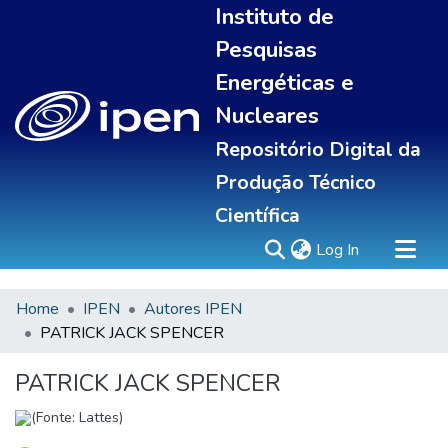
Instituto de
Pesquisas
Energéticas e
Nucleares
Repositório Digital da
Produção Técnico
Científica
(current)
Log In
Home
IPEN
Autores IPEN
Sobre
PATRICK JACK SPENCER
Communities & Collections
All of DSpace
PATRICK JACK SPENCER
Statistics
(Fonte: Lattes)