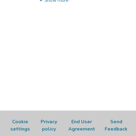
Show more
CASARE, M.
;
YONAMINE, C.M.
;
CAPRONI,
P.
;
CAMPOS, L.A.
;
ANDRADE JUNIOR, H.F.
de
;
SPENCER, P.J.
;
NASCIMENTO, N.
Cookie
Privacy
End User
Send
settings
policy
Agreement
Feedback