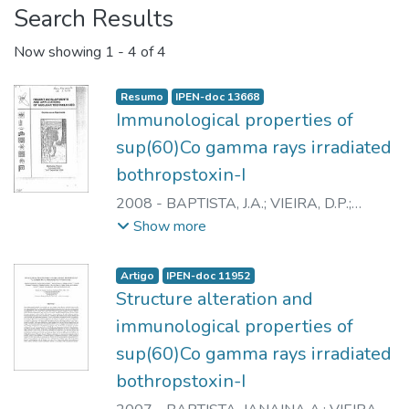
Search Results
Now showing
1 - 4 of 4
Resumo
IPEN-doc 13668
Immunological properties of
sup(60)Co gamma rays irradiated
bothropstoxin-I
2008
-
BAPTISTA, J.A.
;
VIEIRA, D.P.
;
GALISTEO JUNIOR, A.J.
;
CAPRONI, P.
;
Show more
CASARE, M.
;
ANDRADE JUNIOR, H.F.
;
SPENCER, P.J.
;
NASCIMENTO, N.
Artigo
IPEN-doc 11952
Structure alteration and
immunological properties of
sup(60)Co gamma rays irradiated
bothropstoxin-I