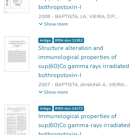
bothropstoxin-I
2008
-
BAPTISTA, J.A.
;
VIEIRA, D.P.
;
GALISTEO JUNIOR, A.J.
;
CAPRONI, P.
;
Show more
CASARE, M.
;
ANDRADE JUNIOR, H.F.
;
SPENCER, P.J.
;
NASCIMENTO, N.
Artigo
IPEN-doc 11952
Structure alteration and
immunological properties of
sup(60)Co gamma rays irradiated
bothropstoxin-I
2007
-
BAPTISTA, JANAINA A.
;
VIEIRA,
DANIEL P.
;
GALISTEO JUNIOR, ANDRES
Show more
J.
;
YONAMINE, CAMILA M.
;
CAPRONI,
PRISCILA
;
CASARE, MURILO
;
ANDRADE
Artigo
IPEN-doc 14173
JUNIOR, HEITOR F. de
;
SPENCER,
Immunological properties of
PATRICK J.
;
NASCIMENTO, NANCI do
sup(60)Co gamma-rays irradiated
bothropstoxin-I