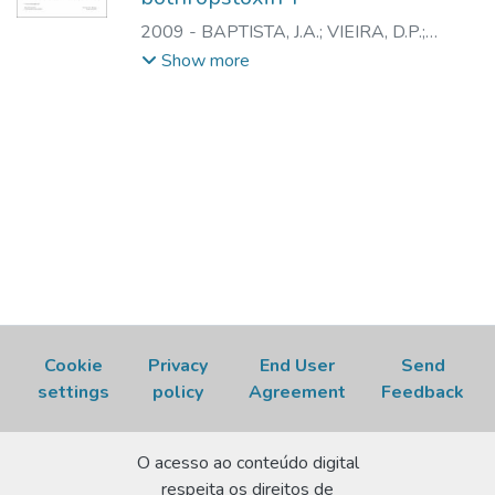
2009
-
BAPTISTA, J.A.
;
VIEIRA, D.P.
;
GALISTEO JUNIOR, A.J.
;
CAPRONI, P.
;
Show more
CASARE, M.
;
ANDRADE JUNIOR, H.F. de
;
SPENCER, P.J.
;
NASCIMENTO, N.
Cookie
Privacy
End User
Send
settings
policy
Agreement
Feedback
O acesso ao conteúdo digital
respeita os direitos de