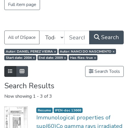
Full item page
Search
All of DSpace
Autor: DANIEL PEREZ VIEIRA
×
Autor: NANCI DO NASCIMENTO
×
Start date: 2004
×
End date: 2009
×
Has files: true
×
Search Tools
Search Results
Now showing
1 - 3 of 3
Resumo
IPEN-doc 13668
Immunological properties of
sup(60)Co gamma rays irradiated