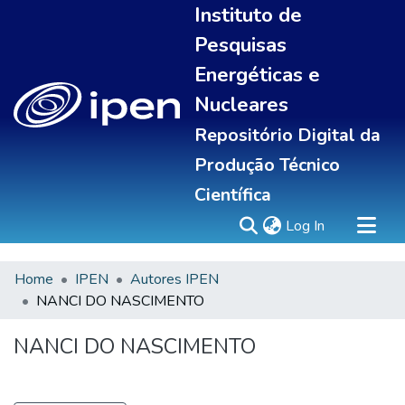
Instituto de
Pesquisas
Energéticas e
Nucleares
Repositório Digital da
Produção Técnico
Científica
(current)
Log In
Home
IPEN
Autores IPEN
Sobre
NANCI DO NASCIMENTO
Communities & Collections
All of DSpace
NANCI DO NASCIMENTO
Statistics