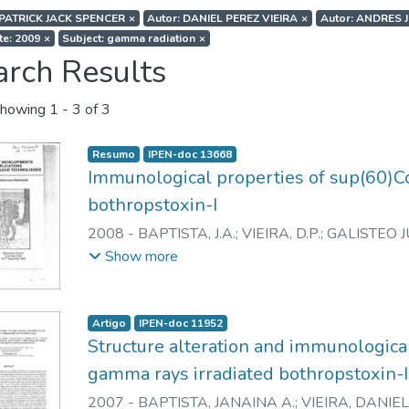
 PATRICK JACK SPENCER
×
Autor: DANIEL PEREZ VIEIRA
×
Autor: ANDRES 
te: 2009
×
Subject: gamma radiation
×
arch Results
howing
1 - 3 of 3
Resumo
IPEN-doc 13668
Immunological properties of sup(60)C
bothropstoxin-I
2008
-
BAPTISTA, J.A.
;
VIEIRA, D.P.
;
GALISTEO JU
M.
;
ANDRADE JUNIOR, H.F.
;
SPENCER, P.J.
;
NAS
Show more
Artigo
IPEN-doc 11952
Structure alteration and immunologica
gamma rays irradiated bothropstoxin-I
2007
-
BAPTISTA, JANAINA A.
;
VIEIRA, DANIEL