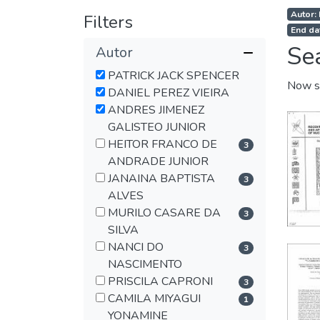
Autor:
Filters
End da
Se
Autor
PATRICK JACK SPENCER
Now s
DANIEL PEREZ VIEIRA
ANDRES JIMENEZ
GALISTEO JUNIOR
HEITOR FRANCO DE
3
ANDRADE JUNIOR
JANAINA BAPTISTA
3
ALVES
MURILO CASARE DA
3
SILVA
NANCI DO
3
NASCIMENTO
PRISCILA CAPRONI
3
CAMILA MIYAGUI
1
YONAMINE