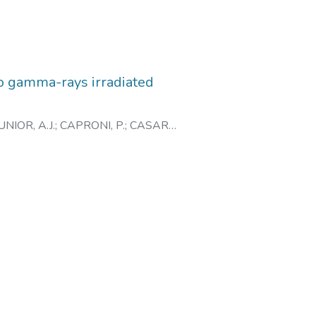
ASARE, MURILO
;
ANDRADE
SCIMENTO, NANCI do
o gamma-rays irradiated
NIOR, A.J.
;
CAPRONI, P.
;
CASARE,
ASCIMENTO, N.