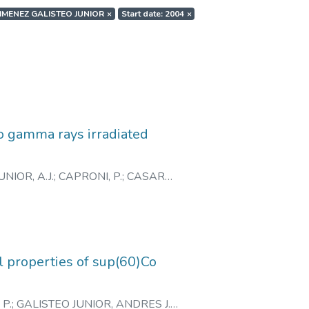
JIMENEZ GALISTEO JUNIOR
×
Start date: 2004
×
o gamma rays irradiated
NIOR, A.J.
;
CAPRONI, P.
;
CASARE,
CIMENTO, N.
l properties of sup(60)Co
 P.
;
GALISTEO JUNIOR, ANDRES J.
;