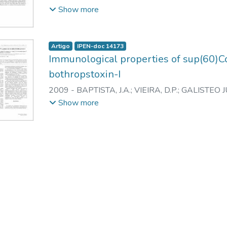
YONAMINE, CAMILA M.
;
CAPRONI, PRISCILA
;
C
Show more
JUNIOR, HEITOR F. de
;
SPENCER, PATRICK J.
;
NA
Artigo
IPEN-doc 14173
Immunological properties of sup(60)C
bothropstoxin-I
2009
-
BAPTISTA, J.A.
;
VIEIRA, D.P.
;
GALISTEO JU
M.
;
ANDRADE JUNIOR, H.F. de
;
SPENCER, P.J.
;
N
Show more