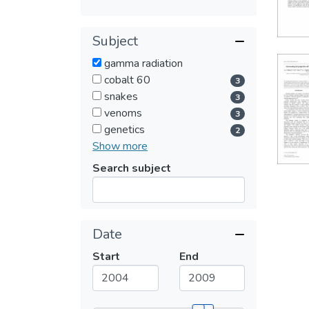
Subject
gamma radiation
cobalt 60
3
snakes
3
venoms
3
genetics
2
Show more
Search subject
Submit
Date
Submit
Start
End