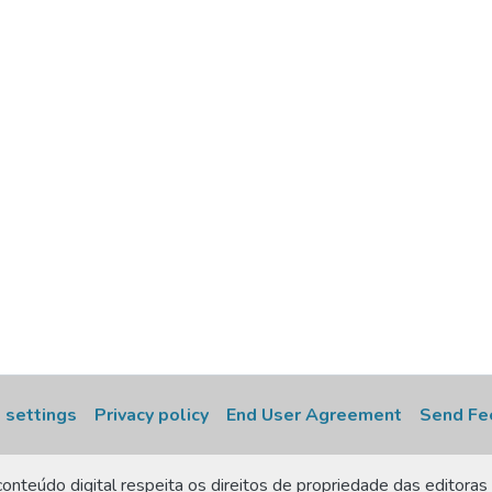
 settings
Privacy policy
End User Agreement
Send Fe
onteúdo digital respeita os direitos de propriedade das editoras 