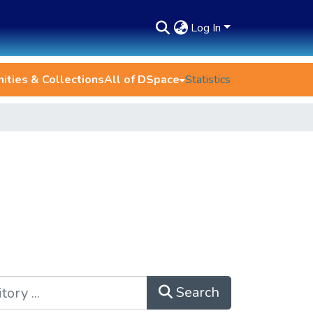
Log In
ties & Collections
All of DSpace
Statistics
Search