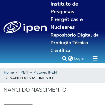
Instituto de
Pesquisas
Energéticas e
Nucleares
Repositório Digital da
Produção Técnico
Científica
(current)
Log In
Home
IPEN
Autores IPEN
Sobre
NANCI DO NASCIMENTO
Communities & Collections
All of DSpace
NANCI DO NASCIMENTO
Statistics