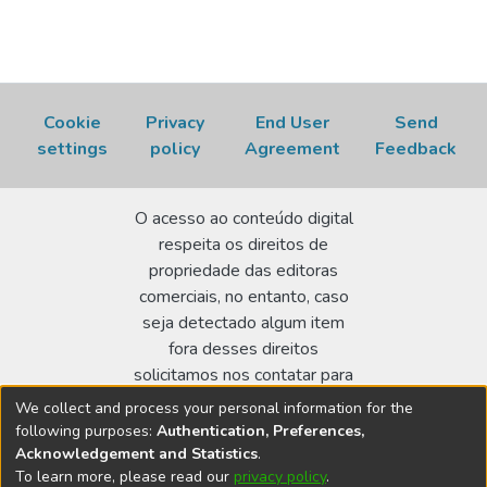
Cookie
Privacy
End User
Send
settings
policy
Agreement
Feedback
O acesso ao conteúdo digital
respeita os direitos de
propriedade das editoras
comerciais, no entanto, caso
seja detectado algum item
fora desses direitos
solicitamos nos contatar para
realizar a regularização.
We collect and process your personal information for the
following purposes:
Authentication, Preferences,
Biblioteca Terezine Arantes Ferraz
Acknowledgement and Statistics
.
Av. Lineu Prestes 2242 - Cidade Universitária - CEP:
To learn more, please read our
privacy policy
.