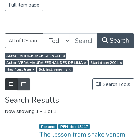
Full item page
Search
All of DSpace
Autor: PATRICK JACK SPENCER
×
Autor: VERA MAURA FERNANDES DE LIMA
×
Start date: 2004
×
Has files: true
×
Subject: venoms
×
Search Tools
Search Results
Now showing
1 - 1 of 1
Resumo
IPEN-doc 13117
The lesson from snake venom: