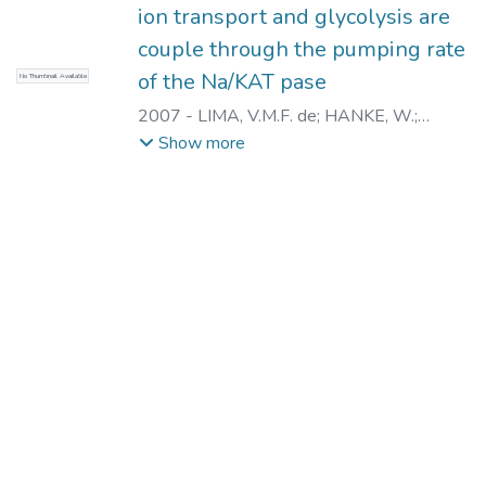
ion transport and glycolysis are
couple through the pumping rate
of the Na/KAT pase
No Thumbnail Available
2007
-
LIMA, V.M.F. de
;
HANKE, W.
;
CAMILLO, M.A.
;
SPENCER, P.
;
Show more
NASCIMENTO, N.