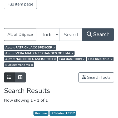
Full item page
Search
All of DSpace
Autor: PATRICK JACK SPENCER
×
Autor: VERA MAURA FERNANDES DE LIMA
×
Autor: NANCI DO NASCIMENTO
×
End date: 2009
×
Has files: true
×
Subject: venoms
×
Search Tools
Search Results
Now showing
1 - 1 of 1
Resumo
IPEN-doc 13117