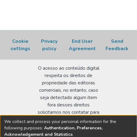
Cookie
Privacy
End User
Send
settings
policy
Agreement
Feedback
O acesso ao conteúdo digital
respeita os direitos de
propriedade das editoras
comerciais, no entanto, caso
seja detectado algum item
fora desses direitos
solicitamos nos contatar para
realizar a regularização.
We collect and process your personal information for the
following purposes:
Authentication, Preferences,
Biblioteca Terezine Arantes Ferraz
Acknowledgement and Statistics
.