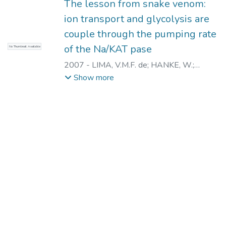
The lesson from snake venom:
ion transport and glycolysis are
couple through the pumping rate
of the Na/KAT pase
No Thumbnail Available
2007
-
LIMA, V.M.F. de
;
HANKE, W.
;
CAMILLO, M.A.
;
SPENCER, P.
;
Show more
NASCIMENTO, N.