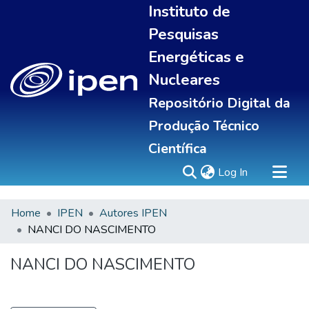
Instituto de
Pesquisas
Energéticas e
Nucleares
Repositório Digital da
Produção Técnico
Científica
(current)
Log In
Home
IPEN
Autores IPEN
Sobre
NANCI DO NASCIMENTO
Communities & Collections
All of DSpace
NANCI DO NASCIMENTO
Statistics