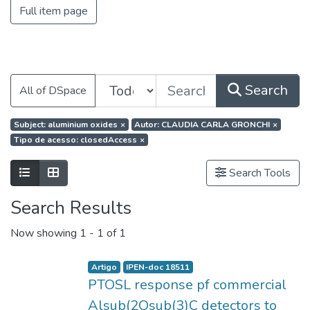
Full item page
Search
All of DSpace
Subject: aluminium oxides
×
Autor: CLAUDIA CARLA GRONCHI
×
Tipo de acesso: closedAccess
×
Search Tools
Search Results
Now showing
1 - 1 of 1
Artigo
IPEN-doc 18511
PTOSL response pf commercial
Alsub(2Osub(3)C detectors to