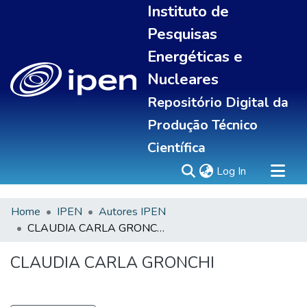
Instituto de
Pesquisas
Energéticas e
Nucleares
Repositório Digital da
Produção Técnico
Científica
(current)
Log In
Home
IPEN
Autores IPEN
Sobre
CLAUDIA CARLA GRONCHI
Communities & Collections
All of DSpace
CLAUDIA CARLA GRONCHI
Statistics