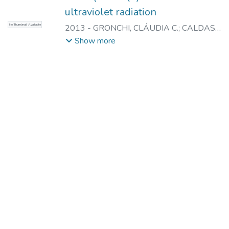
ultraviolet radiation
No Thumbnail Available
2013
-
GRONCHI, CLÁUDIA C.
;
CALDAS,
LINDA V.E.
Show more