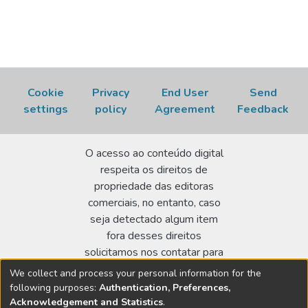
Cookie
Privacy
End User
Send
settings
policy
Agreement
Feedback
O acesso ao conteúdo digital
respeita os direitos de
propriedade das editoras
comerciais, no entanto, caso
seja detectado algum item
fora desses direitos
solicitamos nos contatar para
realizar a regularização.
We collect and process your personal information for the
following purposes:
Authentication, Preferences,
Biblioteca Terezine Arantes Ferraz
Acknowledgement and Statistics
.