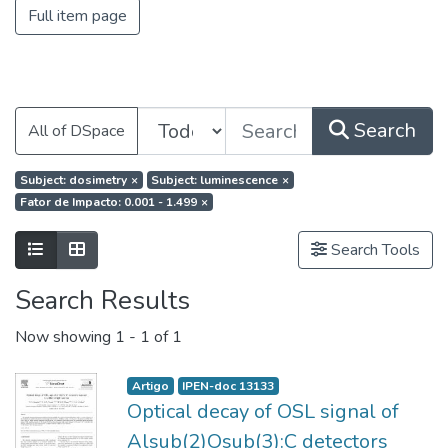
Full item page
Search
All of DSpace
Subject: dosimetry
×
Subject: luminescence
×
Fator de Impacto: 0.001 - 1.499
×
Search Tools
Search Results
Now showing
1 - 1 of 1
Artigo
IPEN-doc 13133
Optical decay of OSL signal of
Alsub(2)Osub(3):C detectors