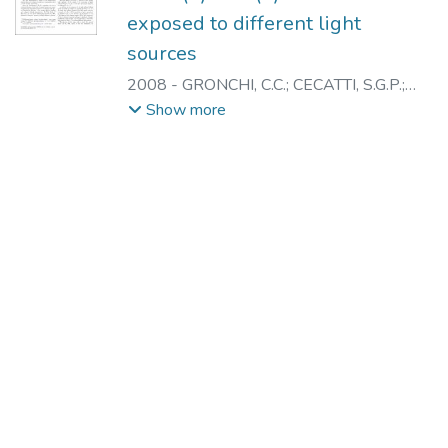
exposed to different light
sources
2008
-
GRONCHI, C.C.
;
CECATTI, S.G.P.
;
PINTO, T.C.N.O.
;
CALDAS, L.V.E.
Show more