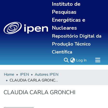
Instituto de
Pesquisas
Energéticas e
Nucleares
Repositório Digital da
Produção Técnico
Científica
(current)
Log In
Home
IPEN
Autores IPEN
Sobre
CLAUDIA CARLA GRONCHI
Communities & Collections
All of DSpace
CLAUDIA CARLA GRONCHI
Statistics