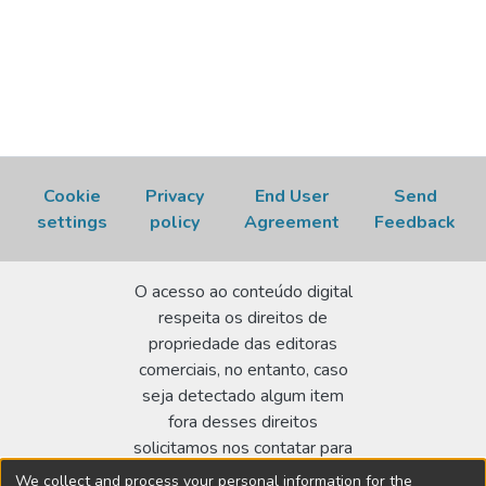
Cookie
Privacy
End User
Send
settings
policy
Agreement
Feedback
O acesso ao conteúdo digital
respeita os direitos de
propriedade das editoras
comerciais, no entanto, caso
seja detectado algum item
fora desses direitos
solicitamos nos contatar para
realizar a regularização.
We collect and process your personal information for the