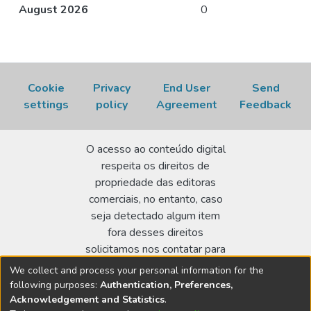
August 2026
0
Cookie
Privacy
End User
Send
settings
policy
Agreement
Feedback
O acesso ao conteúdo digital
respeita os direitos de
propriedade das editoras
comerciais, no entanto, caso
seja detectado algum item
fora desses direitos
solicitamos nos contatar para
realizar a regularização.
We collect and process your personal information for the
following purposes:
Authentication, Preferences,
Biblioteca Terezine Arantes Ferraz
Acknowledgement and Statistics
.
Av. Lineu Prestes 2242 - Cidade Universitária - CEP: