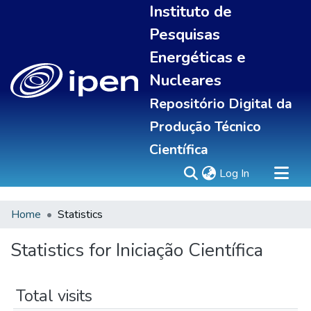
Instituto de
Pesquisas
Energéticas e
Nucleares
Repositório Digital da
Produção Técnico
Científica
(current)
Log In
Home
Statistics
Sobre
Portal do pesquisador
Statistics for Iniciação Científica
Communities & Collections
All of DSpace
Total visits
Statistics