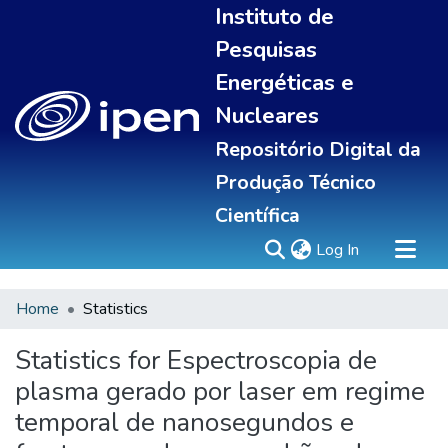
Instituto de
Pesquisas
Energéticas e
Nucleares
Repositório Digital da
Produção Técnico
Científica
(current)
Log In
Home
Statistics
Sobre
Portal do pesquisador
Statistics for Espectroscopia de
Communities & Collections
plasma gerado por laser em regime
All of DSpace
temporal de nanosegundos e
Statistics