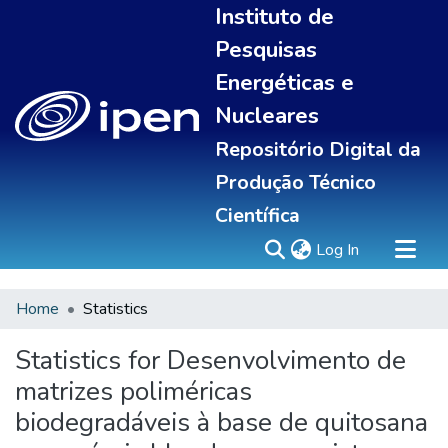
Instituto de
Pesquisas
Energéticas e
Nucleares
Repositório Digital da
Produção Técnico
Científica
(current)
Log In
Home
Statistics
Sobre
Portal do pesquisador
Statistics for Desenvolvimento de
Communities & Collections
matrizes poliméricas
All of DSpace
biodegradáveis à base de quitosana
Statistics