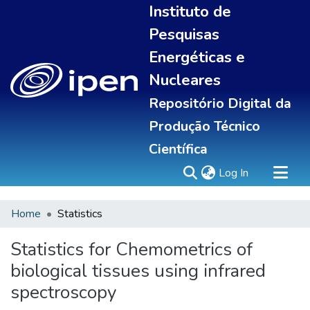
Instituto de
Pesquisas
Energéticas e
Nucleares
Repositório Digital da
Produção Técnico
Científica
(current)
Log In
Home
Statistics
Sobre
Portal do pesquisador
Statistics for Chemometrics of
Communities & Collections
biological tissues using infrared
All of DSpace
spectroscopy
Statistics