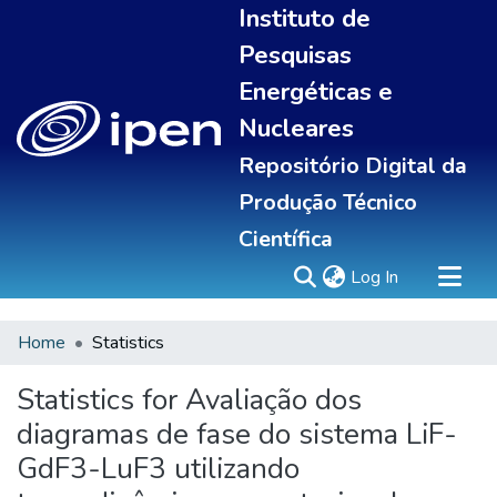
Instituto de
Pesquisas
Energéticas e
Nucleares
Repositório Digital da
Produção Técnico
Científica
(current)
Log In
Home
Statistics
Sobre
Portal do pesquisador
Statistics for Avaliação dos
Communities & Collections
diagramas de fase do sistema LiF-
All of DSpace
GdF3-LuF3 utilizando
Statistics