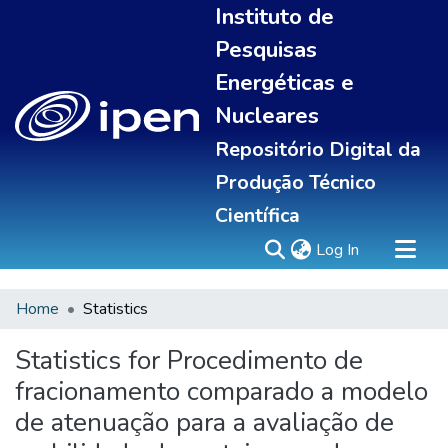
Instituto de
Pesquisas
Energéticas e
Nucleares
Repositório Digital da
Produção Técnico
Científica
(current)
Log In
Home
Statistics
Sobre
Portal do pesquisador
Statistics for Procedimento de
Communities & Collections
fracionamento comparado a modelo
All of DSpace
de atenuação para a avaliação de
Statistics