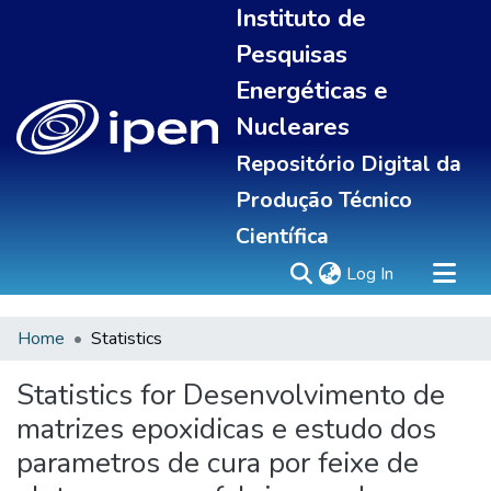
Instituto de
Pesquisas
Energéticas e
Nucleares
Repositório Digital da
Produção Técnico
Científica
(current)
Log In
Home
Statistics
Sobre
Portal do pesquisador
Statistics for Desenvolvimento de
Communities & Collections
matrizes epoxidicas e estudo dos
All of DSpace
parametros de cura por feixe de
Statistics