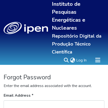
Instituto de
Pesquisas
Energéticas e
Nucleares
Repositório Digital da
Produção Técnico
Científica
(current)
Log In
Sobre
Forgot Password
Communities & Collections
Enter the email address associated with the account.
All of DSpace
Email Address *