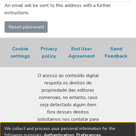
An email will be sent to this address with a further
instructions.
Reset password
Cookie
Privacy
End User
Send
settings
policy
Agreement
Feedback
O acesso ao conteúdo digital
respeita os direitos de
propriedade das editoras
comerciais, no entanto, caso
seja detectado algum item
fora desses direitos
solicitamos nos contatar para
realizar a regularização.
We collect and process your personal information for the
following purposes:
Authentication, Preferences,