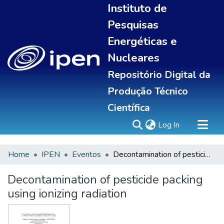
Instituto de
Pesquisas
Energéticas e
Nucleares
Repositório Digital da
Produção Técnico
Científica
(current)
Log In
Home
IPEN
Eventos
Decontamination of pesticide packing using ionizing radiation
Sobre
Communities & Collections
Decontamination of pesticide packing
All of DSpace
using ionizing radiation
Statistics