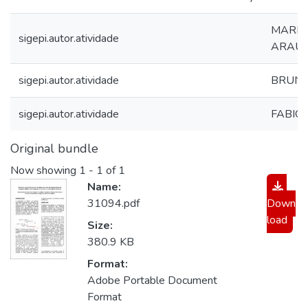
MARIA
sigepi.autor.atividade
ARAUJO
sigepi.autor.atividade
BRUNO
sigepi.autor.atividade
FABIO
Original bundle
Now showing
1 - 1 of 1
Name:
31094.pdf
Down
load
Size:
380.9 KB
Format:
Adobe Portable Document
Format