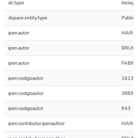
dc.type
Iniciaçã
dspace.entity.type
Publica
ipen.autor
MARIA
ipen.autor
BRUNO
ipen.autor
FABIO
ipen.codigoautor
16135
ipen.codigoautor
3889
ipen.codigoautor
943
ipen.contributor.ipenauthor
MARIA