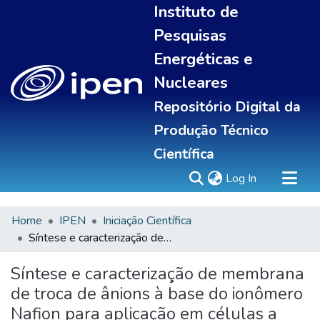
Instituto de
Pesquisas
Energéticas e
Nucleares
Repositório Digital da
Produção Técnico
Científica
(current)
Log In
Home
IPEN
Iniciação Científica
Sobre
Síntese e caracterização de membrana de troca de ânions à base do ionômero Nafion para aplicação em células a combustível alcalinas
Communities & Collections
All of DSpace
Síntese e caracterização de membrana
Statistics
de troca de ânions à base do ionômero
Nafion para aplicação em células a