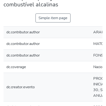
combustível alcalinas
Simple item page
dc.contributor.author
ARAUJO
dc.contributor.author
MATOS,
dc.contributor.author
FONSEC
dc.coverage
Naciona
PROGR
INICIA
dc.creator.evento
30.; S
ANUAL 