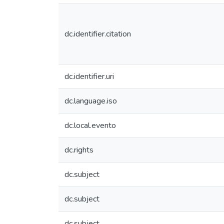
dc.identifier.citation
dc.identifier.uri
dc.language.iso
dc.local.evento
dc.rights
dc.subject
dc.subject
dc.subject