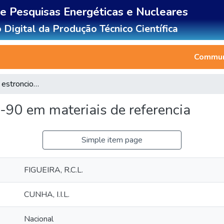
de Pesquisas Energéticas e Nucleares
 Digital da Produção Técnico Científica
Communi
Determinacao de estroncio-90 em materiais de referencia
-90 em materiais de referencia
Simple item page
FIGUEIRA, R.C.L.
CUNHA, I.I.L.
Nacional