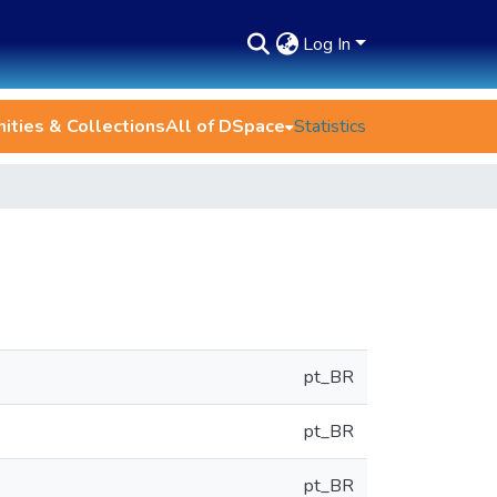
Log In
ties & Collections
All of DSpace
Statistics
pt_BR
pt_BR
pt_BR