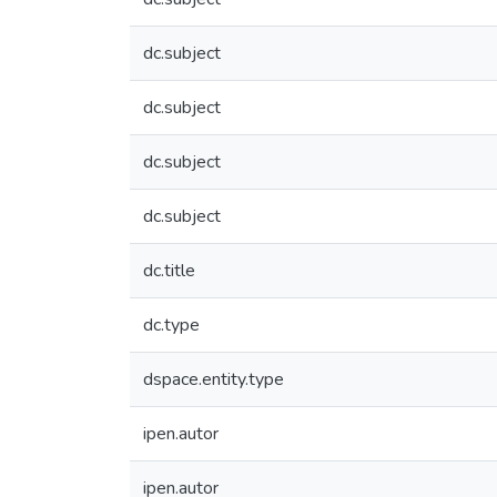
dc.subject
dc.subject
dc.subject
dc.subject
dc.title
dc.type
dspace.entity.type
ipen.autor
ipen.autor