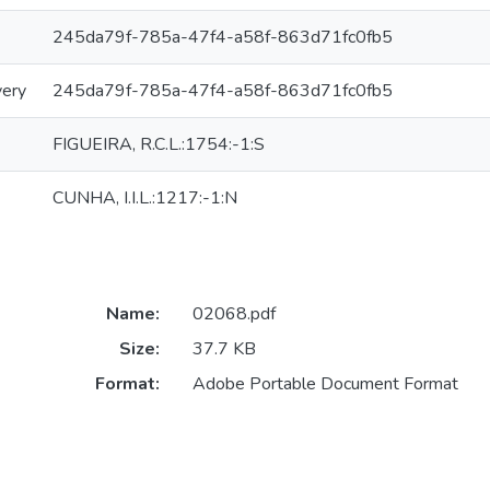
245da79f-785a-47f4-a58f-863d71fc0fb5
very
245da79f-785a-47f4-a58f-863d71fc0fb5
FIGUEIRA, R.C.L.:1754:-1:S
CUNHA, I.I.L.:1217:-1:N
Name:
02068.pdf
Size:
37.7 KB
Format:
Adobe Portable Document Format