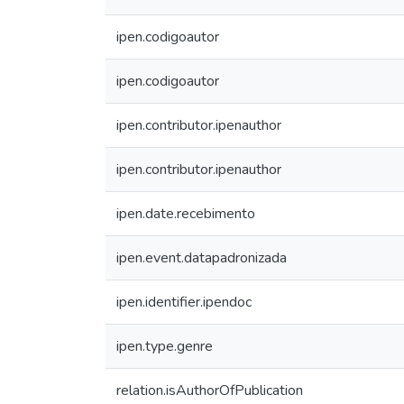
ipen.codigoautor
ipen.codigoautor
ipen.contributor.ipenauthor
ipen.contributor.ipenauthor
ipen.date.recebimento
ipen.event.datapadronizada
ipen.identifier.ipendoc
ipen.type.genre
relation.isAuthorOfPublication