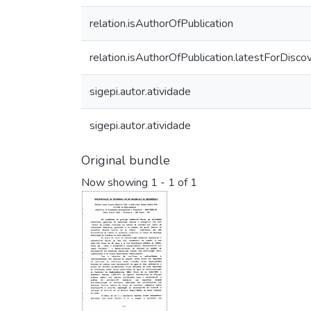
relation.isAuthorOfPublication
relation.isAuthorOfPublication.latestForDisco
sigepi.autor.atividade
sigepi.autor.atividade
Original bundle
Now showing
1 - 1 of 1