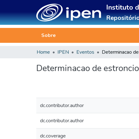
Instituto 
Repositório
Sobre
Home
IPEN
Eventos
Determinacao de estroncio
dc.contributor.author
dc.contributor.author
dc.coverage