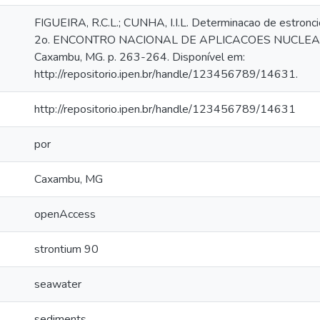
FIGUEIRA, R.C.L.; CUNHA, I.I.L. Determinacao de estroncio
2o. ENCONTRO NACIONAL DE APLICACOES NUCLEARES
Caxambu, MG. p. 263-264. Disponível em:
http://repositorio.ipen.br/handle/123456789/14631.
http://repositorio.ipen.br/handle/123456789/14631
por
Caxambu, MG
openAccess
strontium 90
seawater
sediments