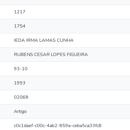
1217
1754
IEDA IRMA LAMAS CUNHA
RUBENS CESAR LOPES FIGUEIRA
93-10
1993
02068
Artigo
c0c1daef-c00c-4ab2-859a-ceba5ca33fc8