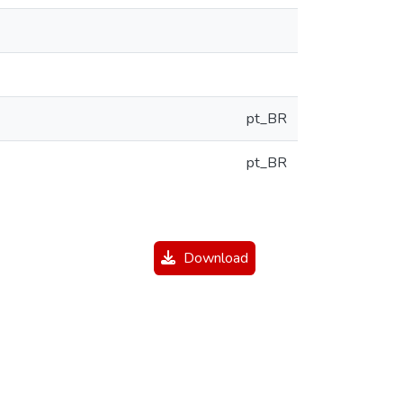
pt_BR
pt_BR
Download