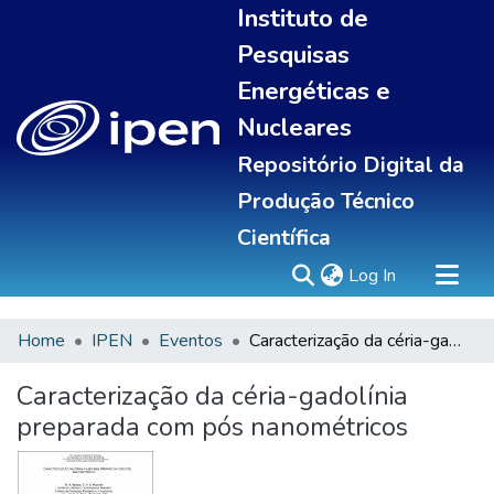
Instituto de
Pesquisas
Energéticas e
Nucleares
Repositório Digital da
Produção Técnico
Científica
(current)
Log In
Home
IPEN
Eventos
Caracterização da céria-gadolínia preparada com pós nanométricos
Sobre
Communities & Collections
Caracterização da céria-gadolínia
All of DSpace
preparada com pós nanométricos
Statistics