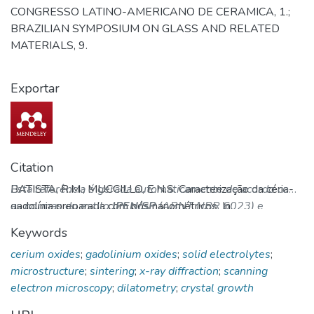
CONGRESSO LATINO-AMERICANO DE CERAMICA, 1.;
BRAZILIAN SYMPOSIUM ON GLASS AND RELATED
MATERIALS, 9.
Exportar
Citation
BATISTA, R.M.; MUCCILLO, E.N.S. Caracterização da céria-
Esta referência é gerada automaticamente de acordo com
gadolínia preparada com pós nanométricos. In:
as normas do estilo
IPEN/SP
(ABNT NBR 6023) e
CONGRESSO BRASILEIRO DE CERAMICA, 56.;
recomenda-se uma verificação final e ajustes caso
Keywords
CONGRESSO LATINO-AMERICANO DE CERAMICA, 1.;
necessário.
cerium oxides
;
gadolinium oxides
;
solid electrolytes
;
BRAZILIAN SYMPOSIUM ON GLASS AND RELATED
microstructure
;
sintering
;
x-ray diffraction
;
scanning
MATERIALS, 9., 3 de junho - 06 de junho, 2012, Curitiba,
electron microscopy
;
dilatometry
;
crystal growth
PR.
Anais...
p. 1552-1562. Disponível em:
http://repositorio.ipen.br/handle/123456789/17678.