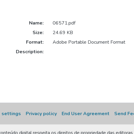
Name:
06571.pdf
Size:
24.69 KB
Format:
Adobe Portable Document Format
Description:
 settings
Privacy policy
End User Agreement
Send Fe
onteúdo digital respeita os direitos de propriedade das editoras 