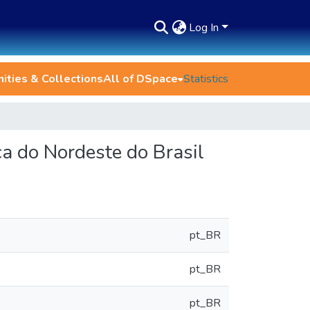
Log In
ties & Collections
All of DSpace
Statistics
ca do Nordeste do Brasil
pt_BR
pt_BR
pt_BR