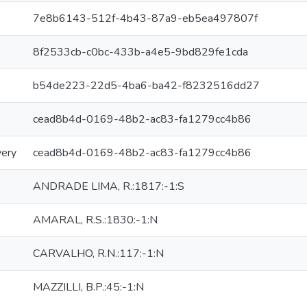
7e8b6143-512f-4b43-87a9-eb5ea497807f
8f2533cb-c0bc-433b-a4e5-9bd829fe1cda
b54de223-22d5-4ba6-ba42-f8232516dd27
cead8b4d-0169-48b2-ac83-fa1279cc4b86
very
cead8b4d-0169-48b2-ac83-fa1279cc4b86
ANDRADE LIMA, R.:1817:-1:S
AMARAL, R.S.:1830:-1:N
CARVALHO, R.N.:117:-1:N
MAZZILLI, B.P.:45:-1:N