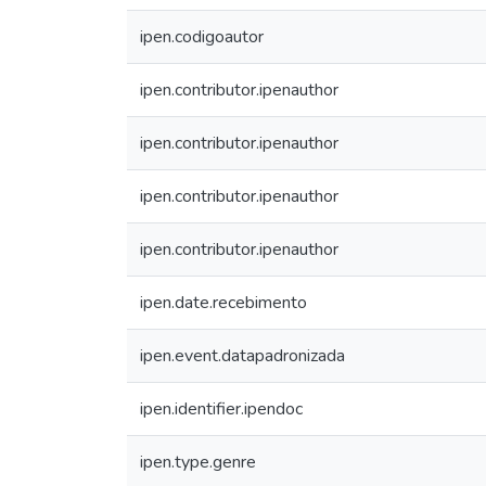
ipen.codigoautor
ipen.contributor.ipenauthor
ipen.contributor.ipenauthor
ipen.contributor.ipenauthor
ipen.contributor.ipenauthor
ipen.date.recebimento
ipen.event.datapadronizada
ipen.identifier.ipendoc
ipen.type.genre