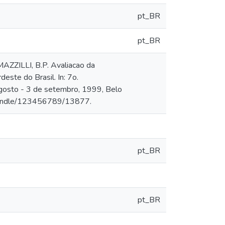
pt_BR
pt_BR
ZZILLI, B.P. Avaliacao da
este do Brasil. In: 7o.
o - 3 de setembro, 1999, Belo
br/handle/123456789/13877.
pt_BR
pt_BR