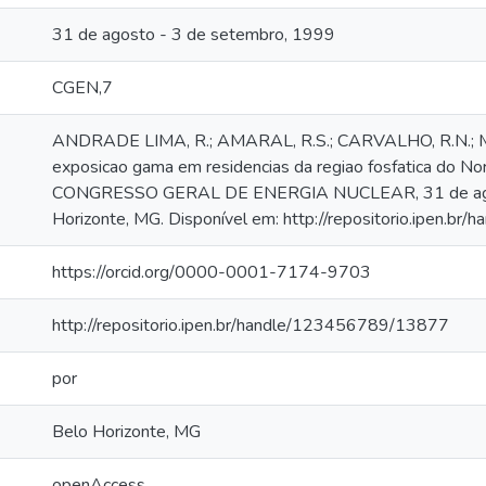
31 de agosto - 3 de setembro, 1999
CGEN,7
ANDRADE LIMA, R.; AMARAL, R.S.; CARVALHO, R.N.; MA
exposicao gama em residencias da regiao fosfatica do Nord
CONGRESSO GERAL DE ENERGIA NUCLEAR, 31 de agost
Horizonte, MG. Disponível em: http://repositorio.ipen.
https://orcid.org/0000-0001-7174-9703
http://repositorio.ipen.br/handle/123456789/13877
por
Belo Horizonte, MG
openAccess