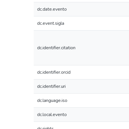
dc.date.evento
dc.event.sigla
dc.identifier.citation
dc.identifier.orcid
dc.identifier.uri
dc.language.iso
dc.local.evento
dc.rights