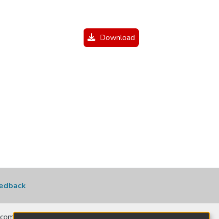
Download
edback
comerciais, no