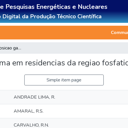
de Pesquisas Energéticas e Nucleares
 Digital da Produção Técnico Científica
Communi
Avaliacao da exposicao gama em residencias da regiao fosfatica do Nordeste do Brasil
ma em residencias da regiao fosfati
Simple item page
ANDRADE LIMA, R.
AMARAL, R.S.
CARVALHO, R.N.