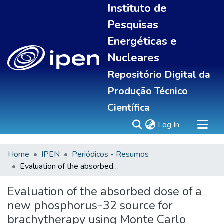
Instituto de
Pesquisas
Energéticas e
Nucleares
Repositório Digital da
Produção Técnico
Científica
(current)
Log In
Home
IPEN
Periódicos - Resumos
Sobre
Evaluation of the absorbed dose of a new phosphorus-32 source for brachytherapy using Monte Carlo simulation
Communities & Collections
All of DSpace
Evaluation of the absorbed dose of a
Statistics
new phosphorus-32 source for
brachytherapy using Monte Carlo