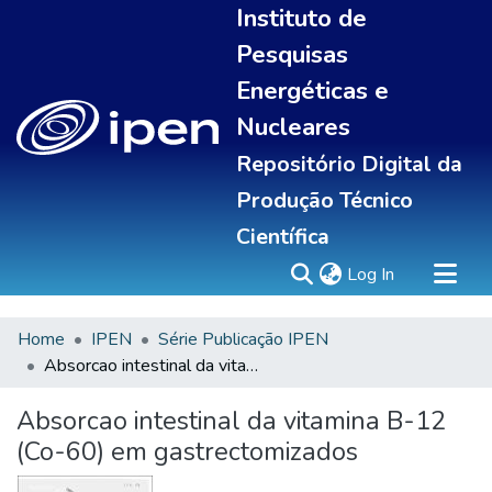
Instituto de
Pesquisas
Energéticas e
Nucleares
Repositório Digital da
Produção Técnico
Científica
(current)
Log In
Home
IPEN
Série Publicação IPEN
Sobre
Absorcao intestinal da vitamina B-12 (Co-60) em gastrectomizados
Communities & Collections
All of DSpace
Absorcao intestinal da vitamina B-12
Statistics
(Co-60) em gastrectomizados