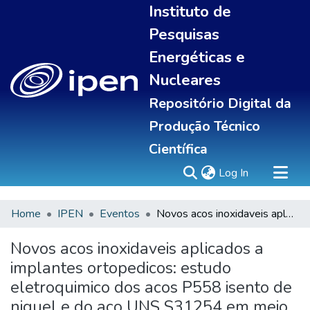
Instituto de
Pesquisas
Energéticas e
Nucleares
Repositório Digital da
Produção Técnico
Científica
(current)
Log In
Home
IPEN
Eventos
Novos acos inoxidaveis aplicados a implantes ortopedicos: estudo eletroquimico dos acos P558 isento de niquel e do aco UNS S31254 em meio fisiologico
Sobre
Communities & Collections
Novos acos inoxidaveis aplicados a
All of DSpace
implantes ortopedicos: estudo
Statistics
eletroquimico dos acos P558 isento de
niquel e do aco UNS S31254 em meio