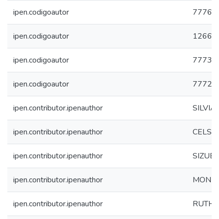
ipen.codigoautor
7776
ipen.codigoautor
1266
ipen.codigoautor
7773
ipen.codigoautor
7772
ipen.contributor.ipenauthor
SILVIA
ipen.contributor.ipenauthor
CELSO
ipen.contributor.ipenauthor
SIZUE
ipen.contributor.ipenauthor
MONIC
ipen.contributor.ipenauthor
RUTH F