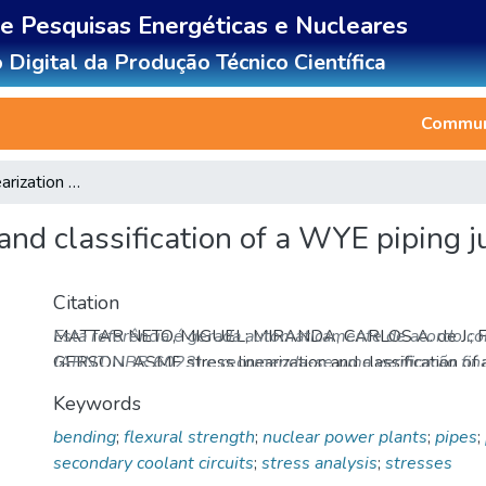
de Pesquisas Energéticas e Nucleares
 Digital da Produção Técnico Científica
Communi
ASME stress linearization and classification of a WYE piping junction
and classification of a WYE piping j
Citation
MATTAR NETO, MIGUEL; MIRANDA, CARLOS A. de J.; F
Esta referência é gerada automaticamente de acordo c
GERSON. ASME stress linearization and classification of 
(ABNT NBR 6023) e recomenda-se uma verificação final
ANSYS CONFERENCE & ESSS USERS MEETING, November
Keywords
SC.
Proceedings...
Disponível em: http://repositorio.i
bending
;
flexural strength
;
nuclear power plants
;
pipes
;
Acesso em: 06 Aug 2026.
secondary coolant circuits
;
stress analysis
;
stresses