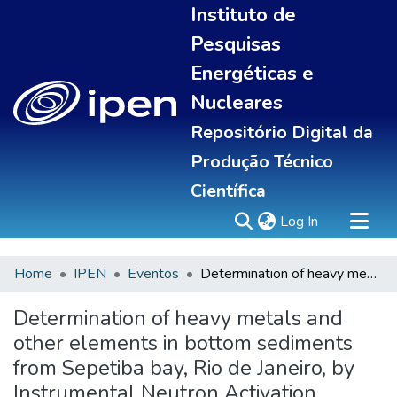
Instituto de
Pesquisas
Energéticas e
Nucleares
Repositório Digital da
Produção Técnico
Científica
(current)
Log In
Home
IPEN
Eventos
Determination of heavy metals and other elements in bottom sediments from Sepetiba bay, Rio de Janeiro, by Instrumental Neutron Activation Analysis
Sobre
Communities & Collections
Determination of heavy metals and
All of DSpace
other elements in bottom sediments
Statistics
from Sepetiba bay, Rio de Janeiro, by
Instrumental Neutron Activation