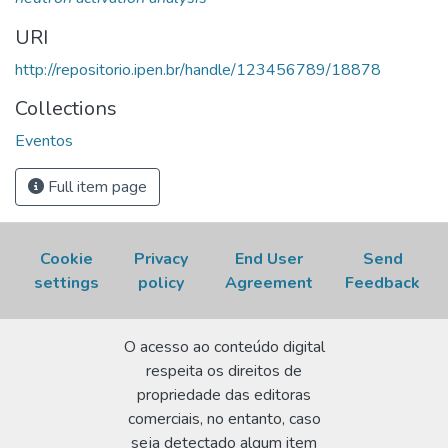
GEOCHEMISTRY IN TROPICAL COUNTRIES, October 25-
29, 1999, Nova Friburgo, RJ. Disponível em:
URI
http://repositorio.ipen.br/handle/123456789/18878.
http://repositorio.ipen.br/handle/123456789/18878
Acesso em: 07 Aug 2026.
Collections
Eventos
Full item page
Cookie
Privacy
End User
Send
settings
policy
Agreement
Feedback
O acesso ao conteúdo digital
respeita os direitos de
propriedade das editoras
comerciais, no entanto, caso
seja detectado algum item