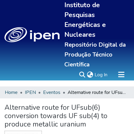
Instituto de
Pesquisas
Energéticas e
Nucleares
Repositório Digital da
Produção Técnico
Científica
(current)
Log In
Home
IPEN
Eventos
Alternative route for UFsub(6) conversion towards UF sub(4) to produce metallic uranium
Sobre
Communities & Collections
Alternative route for UFsub(6)
All of DSpace
conversion towards UF sub(4) to
Statistics
produce metallic uranium