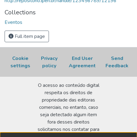
http://repositorio.ipen.br/handle/123456789/12196
Collections
Eventos
Full item page
Cookie
Privacy
End User
Send
settings
policy
Agreement
Feedback
O acesso ao conteúdo digital
respeita os direitos de
propriedade das editoras
comerciais, no entanto, caso
seja detectado algum item
fora desses direitos
solicitamos nos contatar para
realizar a regularização.