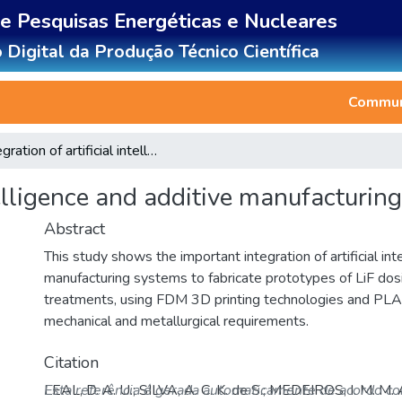
de Pesquisas Energéticas e Nucleares
 Digital da Produção Técnico Científica
Communi
Integration of artificial intelligence and additive manufacturing in dosimetry
ntelligence and additive manufacturin
Abstract
This study shows the important integration of artificial int
manufacturing systems to fabricate prototypes of LiF dos
treatments, using FDM 3D printing technologies and PLA 
mechanical and metallurgical requirements.
Citation
LEAL, D. A. U.; SILVA, A. C. K. de S.; MEDEIROS, I. M. M.
Esta referência é gerada automaticamente de acordo c