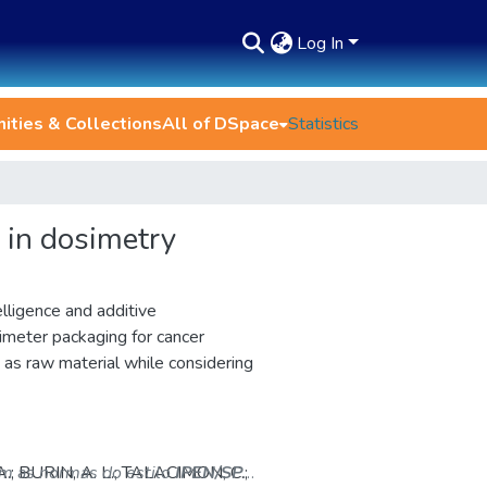
Log In
ties & Collections
All of DSpace
Statistics
g in dosimetry
elligence and additive
imeter packaging for cancer
as raw material while considering
 A.; BURIN, A. L.; TALACIMON, C.;
om as normas do estilo
IPEN/SP