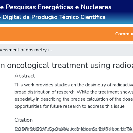
de Pesquisas Energéticas e Nucleares
 Digital da Produção Técnico Científica
Communi
Assessment of dosimetry in oncological treatment using radioactive nanoparticles
n oncological treatment using radio
Abstract
This work provides studies on the dosimetry of radioactive
broad distribution of research. While the treatment shows 
especially in describing the precise calculation of the dose
opportunities for future research to address this issue.
Citation
RODRIGUES, P. S.; SILVA, A. C. K. de S.; BURIN, A. L.; T
Esta referência é gerada automaticamente de acordo c