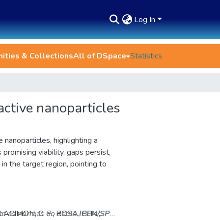
Log In
ties & Collections
All of DSpace
Statistics
active nanoparticles
 nanoparticles, highlighting a
promising viability, gaps persist,
 in the target region, pointing to
ALACIMON, C. F.; ROSA, G. M.;
om as normas do estilo
IPEN/SP