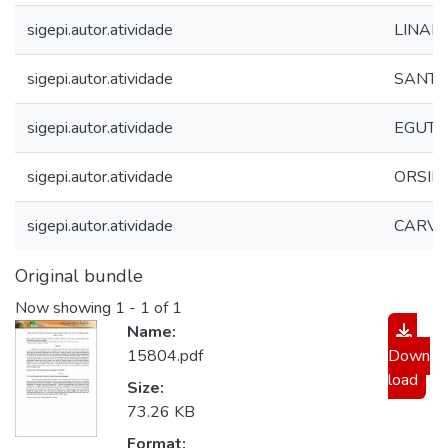
sigepi.autor.atividade
LINARD
sigepi.autor.atividade
SANTOS
sigepi.autor.atividade
EGUTE,
sigepi.autor.atividade
ORSINI
sigepi.autor.atividade
CARVAL
Original bundle
Now showing
1 - 1 of 1
Name:
15804.pdf
Down
load
Size:
73.26 KB
Format: