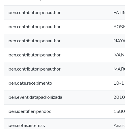
ipen.contributor.ipenauthor
FATIM
ipen.contributor.ipenauthor
ROSELY
ipen.contributor.ipenauthor
NAYAR
ipen.contributor.ipenauthor
IVAN 
ipen.contributor.ipenauthor
MARCE
ipen.date.recebimento
10-11
ipen.event.datapadronizada
2010
ipen.identifier.ipendoc
15804
ipen.notas.internas
Anais