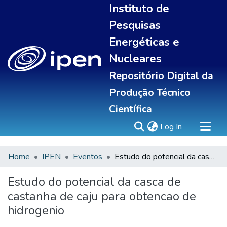
Instituto de
Pesquisas
Energéticas e
Nucleares
Repositório Digital da
Produção Técnico
Científica
(current)
Log In
Home
IPEN
Eventos
Estudo do potencial da casca de castanha de caju para obtencao de hidrogenio
Sobre
Communities & Collections
Estudo do potencial da casca de
All of DSpace
castanha de caju para obtencao de
Statistics
hidrogenio