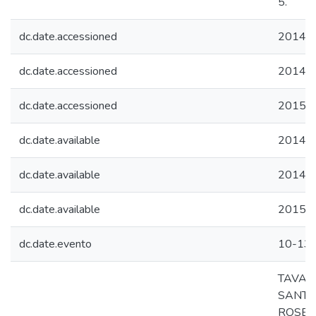
5.
dc.date.accessioned
2014-1
dc.date.accessioned
2014-1
dc.date.accessioned
2015-0
dc.date.available
2014-1
dc.date.available
2014-1
dc.date.available
2015-0
dc.date.evento
10-13 
TAVARE
SANTOS
ROSELY