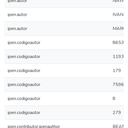
ipen.autor
NAYAR
ipen.autor
IVAN 
ipen.autor
MARCE
ipen.codigoautor
8653
ipen.codigoautor
1193
ipen.codigoautor
179
ipen.codigoautor
7596
ipen.codigoautor
8
ipen.codigoautor
279
ipen.contributor.ipenauthor
BEATR