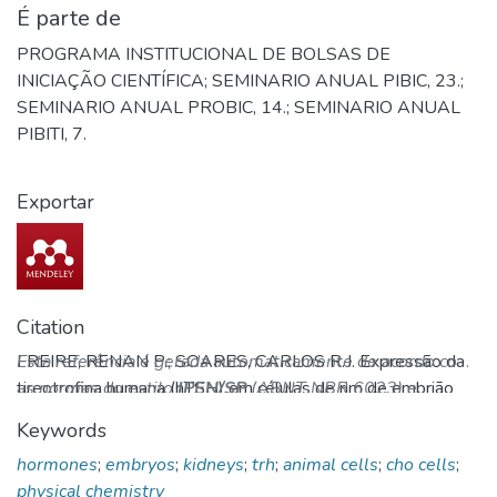
É parte de
PROGRAMA INSTITUCIONAL DE BOLSAS DE
INICIAÇÃO CIENTÍFICA; SEMINARIO ANUAL PIBIC, 23.;
SEMINARIO ANUAL PROBIC, 14.; SEMINARIO ANUAL
PIBITI, 7.
Exportar
Citation
FREIRE, RENAN P.; SOARES, CARLOS R.J. Expressão da
Esta referência é gerada automaticamente de acordo com
tireotrofina humana (hTSH) em células de rim de embrião
as normas do estilo
IPEN/SP
(ABNT NBR 6023) e
humano (Expi293F™) cultivadas em suspensão. In:
recomenda-se uma verificação final e ajustes caso
Keywords
PROGRAMA INSTITUCIONAL DE BOLSAS DE
necessário.
hormones
;
embryos
;
kidneys
;
trh
;
animal cells
;
cho cells
;
INICIAÇÃO CIENTÍFICA; SEMINARIO ANUAL PIBIC, 23.;
physical chemistry
SEMINARIO ANUAL PROBIC, 14.; SEMINARIO ANUAL