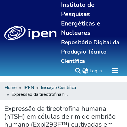
Instituto de
Pesquisas
Energéticas e
Nucleares
Repositório Digital da
Produção Técnico
Científica
(current)
Log In
Home
IPEN
Iniciação Científica
Sobre
Expressão da tireotrofina humana (hTSH) em células de rim de embrião humano (Expi293F™) cultivadas em suspensão
Communities & Collections
All of DSpace
Expressão da tireotrofina humana
Statistics
(hTSH) em células de rim de embrião
humano (Expi293F™) cultivadas em