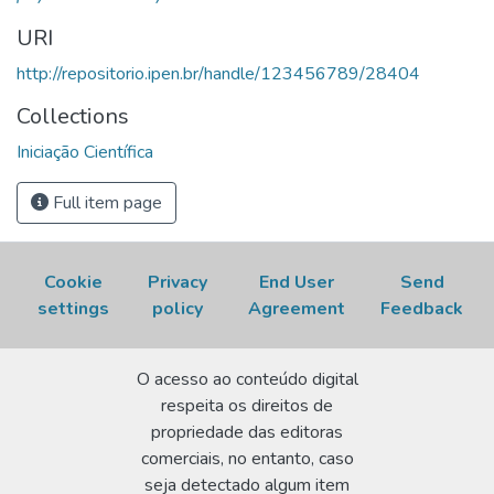
PIBITI, 7., 06-07 de dezembro, 2017, São Paulo, SP.
URI
Resumo expandido...
São Paulo, SP: IPEN, 2017.
http://repositorio.ipen.br/handle/123456789/28404
Disponível em:
http://repositorio.ipen.br/handle/123456789/28404.
Collections
Acesso em: 07 Aug 2026.
Iniciação Científica
Full item page
Cookie
Privacy
End User
Send
settings
policy
Agreement
Feedback
O acesso ao conteúdo digital
respeita os direitos de
propriedade das editoras
comerciais, no entanto, caso
seja detectado algum item