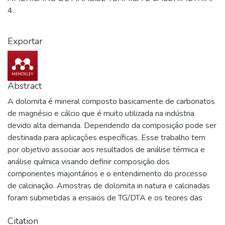
4.
Exportar
Abstract
A dolomita é mineral composto basicamente de carbonatos
de magnésio e cálcio que é muito utilizada na indústria
devido alta demanda. Dependendo da composição pode ser
destinada para aplicações específicas. Esse trabalho tem
por objetivo associar aos resultados de análise térmica e
análise química visando definir composição dos
componentes majoritários e o entendimento do processo
de calcinação. Amostras de dolomita in natura e calcinadas
foram submetidas a ensaios de TG/DTA e os teores das
espécies presentes determinados por Fluorescência de
Citation
raios X. Os resultados de termogravimetria permitiram