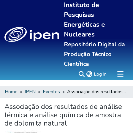
Instituto de
Pesquisas
Energéticas e
Nucleares
Repositório Digital da
Produção Técnico
Científica
(current)
Log In
Home
IPEN
Eventos
Associação dos resultados de análise térmica e análise química de amostra de dolomita natural
Sobre
Communities & Collections
Associação dos resultados de análise
All of DSpace
térmica e análise química de amostra
Statistics
de dolomita natural