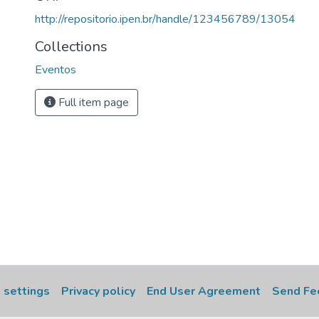
http://repositorio.ipen.br/handle/123456789/13054
Collections
Eventos
Full item page
 settings
Privacy policy
End User Agreement
Send Fe