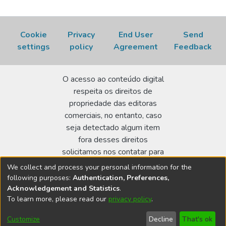
Cookie
Privacy
End User
Send
settings
policy
Agreement
Feedback
O acesso ao conteúdo digital
respeita os direitos de
propriedade das editoras
comerciais, no entanto, caso
seja detectado algum item
fora desses direitos
solicitamos nos contatar para
realizar a regularização.
We collect and process your personal information for the
following purposes:
Authentication, Preferences,
Biblioteca Terezine Arantes Ferraz
Acknowledgement and Statistics
.
Av. Lineu Prestes 2242 - Cidade Universitária - CEP:
To learn more, please read our
privacy policy
.
05508-000 - São Paulo/SP - Brasil
Customize
Decline
That's ok
bibl@ipen.br