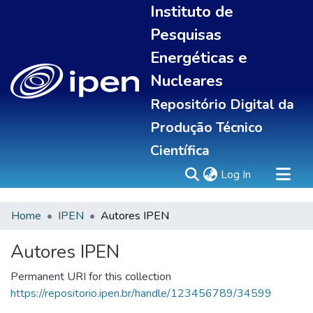
Instituto de
Pesquisas
Energéticas e
Nucleares
Repositório Digital da
Produção Técnico
Científica
(current)
Log In
Home
IPEN
Autores IPEN
Sobre
Communities & Collections
Autores IPEN
All of DSpace
Permanent URI for this collection
Statistics
https://repositorio.ipen.br/handle/123456789/34599