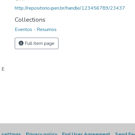
http://repositorio.ipen.br/handle/123456789/23437
Collections
Eventos - Resumos
Full item page
 E
 settings
Privacy policy
End User Agreement
Send Fe