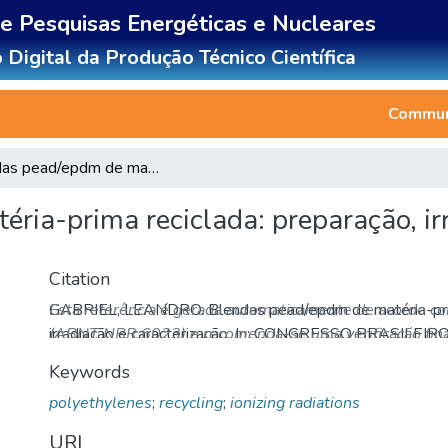
de Pesquisas Energéticas e Nucleares
 Digital da Produção Técnico Científica
Communi
Blendas pead/epdm de matéria-prima reciclada: preparação, irradiação e caracterização
ria-prima reciclada: preparação, irr
Citation
GABRIEL, LEANDRO. Blendas pead/epdm de matéria-prima
Esta referência é gerada automaticamente de acordo c
irradiação e caracterização. In: CONGRESSO BRASIL
(ABNT NBR 6023) e recomenda-se uma verificação final
DOS MATERIAIS, 21., 9-13 de novembro, 2014, Cuiabá,
Keywords
Disponível em: http://repositorio.ipen.br/handle/12345
polyethylenes
;
recycling
;
ionizing radiations
2026.
URI