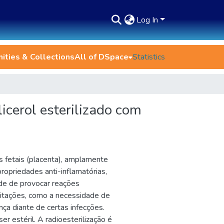
Log In
ties & Collections
All of DSpace
Statistics
cerol esterilizado com
 fetais (placenta), amplamente
ropriedades anti-inflamatórias,
dade de provocar reações
itações, como a necessidade de
nça diante de certas infecções.
er estéril. A radioesterilização é