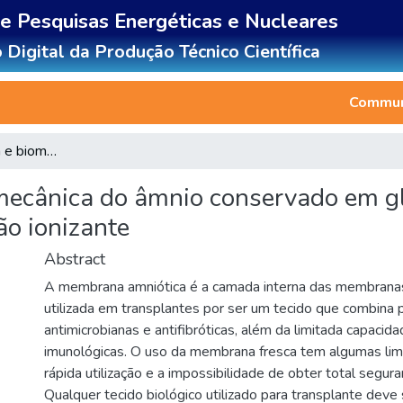
de Pesquisas Energéticas e Nucleares
 Digital da Produção Técnico Científica
Communi
Análise morfológica e biomecânica do âmnio conservado em glicerol esterilizado com diferentes doses de radiação ionizante
mecânica do âmnio conservado em gli
ão ionizante
Abstract
A membrana amniótica é a camada interna das membranas
utilizada em transplantes por ser um tecido que combina p
antimicrobianas e antifibróticas, além da limitada capaci
imunológicas. O uso da membrana fresca tem algumas lim
rápida utilização e a impossibilidade de obter total segura
Qualquer tecido biológico utilizado para transplante deve s