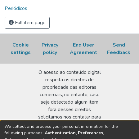
Periódicos
Full item page
Cookie
Privacy
End User
Send
settings
policy
Agreement
Feedback
O acesso ao conteúdo digital
respeita os direitos de
propriedade das editoras
comerciais, no entanto, caso
seja detectado algum item
fora desses direitos
solicitamos nos contatar para
realizar a regularização.
We collect and process your personal information for the
following purposes:
Authentication, Preferences,
Biblioteca Terezine Arantes Ferraz