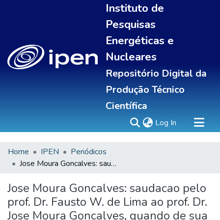
Instituto de
Pesquisas
Energéticas e
Nucleares
Repositório Digital da
Produção Técnico
Científica
(current)
Log In
Home
IPEN
Periódicos
Sobre
Jose Moura Goncalves: saudacao pelo prof. Dr. Fausto W. de Lima ao prof. Dr. Jose Moura Goncalves, quando de sua aposentadoria no IPEN
Communities & Collections
All of DSpace
Jose Moura Goncalves: saudacao pelo
Statistics
prof. Dr. Fausto W. de Lima ao prof. Dr.
Jose Moura Goncalves, quando de sua