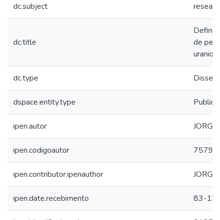
dc.subject
researc
Definic
dc.title
de pesq
uranio 
dc.type
Dissert
dspace.entity.type
Publica
ipen.autor
JORGE
ipen.codigoautor
7579
ipen.contributor.ipenauthor
JORGE
ipen.date.recebimento
83-12