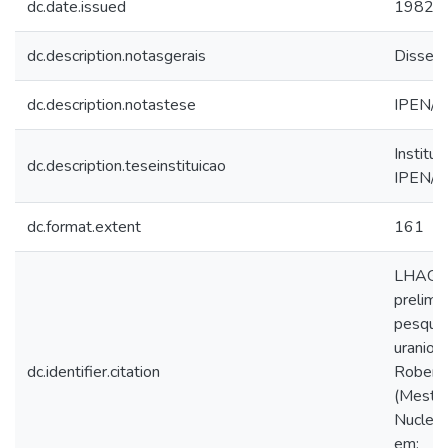
dc.date.issued
1982
dc.description.notasgerais
Dissert
dc.description.notastese
IPEN/D
Institu
dc.description.teseinstituicao
IPEN/
dc.format.extent
161
LHAGOS
prelimi
pesquis
uranio 
dc.identifier.citation
Roberto
(Mestra
Nuclear
em: