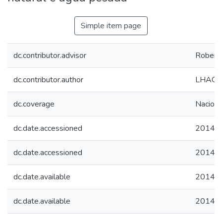
Simple item page
dc.contributor.advisor
Roberto
dc.contributor.author
LHAGOS
dc.coverage
Naciona
dc.date.accessioned
2014-1
dc.date.accessioned
2014-1
dc.date.available
2014-1
dc.date.available
2014-1