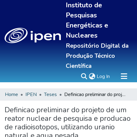
Instituto de
Pesquisas
Energéticas e
Nucleares
Repositório Digital da
Produção Técnico
Científica
(current)
Log In
Home
IPEN
Teses
Definicao preliminar do projeto de um reator nuclear de pesquisa e producao de radioisotopos, utilizando uranio natural e agua pesada
Sobre
Communities & Collections
Definicao preliminar do projeto de um
All of DSpace
reator nuclear de pesquisa e producao
Statistics
de radioisotopos, utilizando uranio
natural e agua pesada