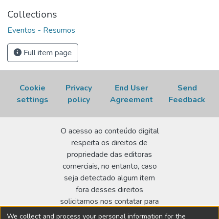
Collections
Eventos - Resumos
Full item page
Cookie
Privacy
End User
Send
settings
policy
Agreement
Feedback
O acesso ao conteúdo digital
respeita os direitos de
propriedade das editoras
comerciais, no entanto, caso
seja detectado algum item
fora desses direitos
solicitamos nos contatar para
realizar a regularização.
We collect and process your personal information for the