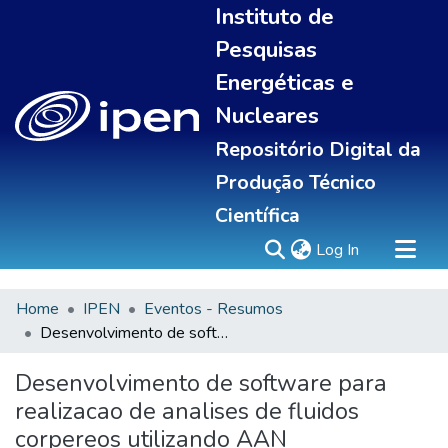
Instituto de
Pesquisas
Energéticas e
Nucleares
Repositório Digital da
Produção Técnico
Científica
(current)
Log In
Home
IPEN
Eventos - Resumos
Sobre
Desenvolvimento de software para realizacao de analises de fluidos corpereos utilizando AAN
Communities & Collections
All of DSpace
Desenvolvimento de software para
Statistics
realizacao de analises de fluidos
corpereos utilizando AAN