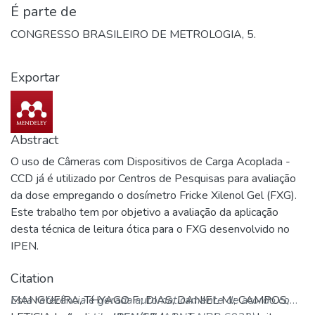
É parte de
CONGRESSO BRASILEIRO DE METROLOGIA, 5.
Exportar
Abstract
O uso de Câmeras com Dispositivos de Carga Acoplada -
CCD já é utilizado por Centros de Pesquisas para avaliação
da dose empregando o dosímetro Fricke Xilenol Gel (FXG).
Este trabalho tem por objetivo a avaliação da aplicação
desta técnica de leitura ótica para o FXG desenvolvido no
IPEN.
Citation
MANGUEIRA, THYAGO F.; DIAS, DANIEL M.; CAMPOS,
Esta referência é gerada automaticamente de acordo com