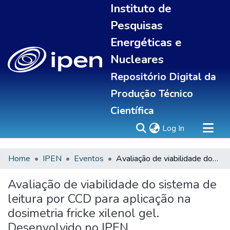
Instituto de
Pesquisas
Energéticas e
Nucleares
Repositório Digital da
Produção Técnico
Científica
(current)
Log In
Home
IPEN
Eventos
Avaliação de viabilidade do sistema de leitura por CCD para aplicação na dosimetria fricke xilenol gel. Desenvolvido no IPEN
Sobre
Communities & Collections
Avaliação de viabilidade do sistema de
All of DSpace
leitura por CCD para aplicação na
Statistics
dosimetria fricke xilenol gel.
Desenvolvido no IPEN