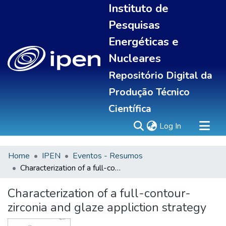
Instituto de
Pesquisas
Energéticas e
Nucleares
Repositório Digital da
Produção Técnico
Científica
(current)
Log In
Home
IPEN
Eventos - Resumos
Sobre
Characterization of a full-contour-zirconia and glaze appliction strategy
Communities & Collections
All of DSpace
Characterization of a full-contour-
Statistics
zirconia and glaze appliction strategy