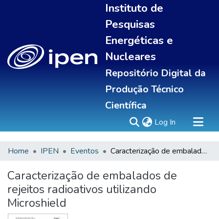
Instituto de
Pesquisas
Energéticas e
Nucleares
Repositório Digital da
Produção Técnico
Científica
(current)
Log In
Home
IPEN
Eventos
Caracterização de embalados de rejeitos radioativos utilizando Microshield
Sobre
Communities & Collections
Caracterização de embalados de
All of DSpace
rejeitos radioativos utilizando
Statistics
Microshield