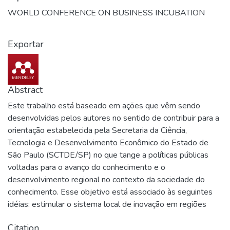
WORLD CONFERENCE ON BUSINESS INCUBATION
Exportar
Abstract
Este trabalho está baseado em ações que vêm sendo
desenvolvidas pelos autores no sentido de contribuir para a
orientação estabelecida pela Secretaria da Ciência,
Tecnologia e Desenvolvimento Econômico do Estado de
São Paulo (SCTDE/SP) no que tange a políticas públicas
voltadas para o avanço do conhecimento e o
desenvolvimento regional no contexto da sociedade do
conhecimento. Esse objetivo está associado às seguintes
idéias: estimular o sistema local de inovação em regiões
altamente adensadas; incentivar a criação de
Citation
empreendimentos baseados em novas tecnologias e a