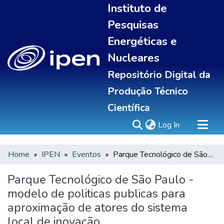
Instituto de
Pesquisas
Energéticas e
Nucleares
Repositório Digital da
Produção Técnico
Científica
(current)
Log In
Home
IPEN
Eventos
Parque Tecnológico de São Paulo - modelo de politicas publicas para aproximação de atores do sistema local de inovação
Sobre
Communities & Collections
Parque Tecnológico de São Paulo -
All of DSpace
modelo de politicas publicas para
Statistics
aproximação de atores do sistema
local de inovação