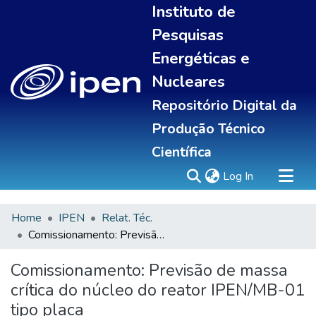
Instituto de
Pesquisas
Energéticas e
Nucleares
Repositório Digital da
Produção Técnico
Científica
(current)
Log In
Home
IPEN
Relat. Téc.
Sobre
Comissionamento: Previsão de massa crítica do núcleo do reator IPEN/MB-01 tipo placa
Communities & Collections
All of DSpace
Comissionamento: Previsão de massa
Statistics
crítica do núcleo do reator IPEN/MB-01
tipo placa