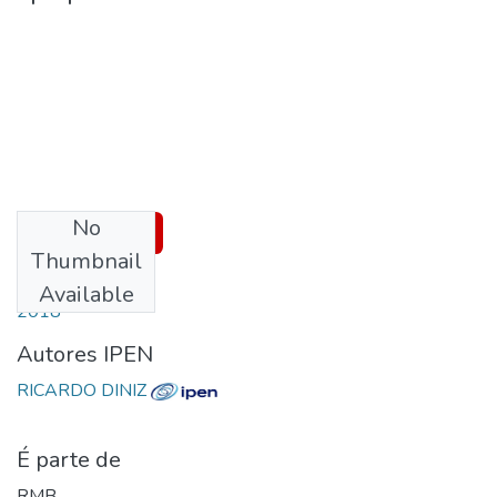
No
Download
Thumbnail
Date
Available
2018
Autores IPEN
RICARDO DINIZ
É parte de
RMB