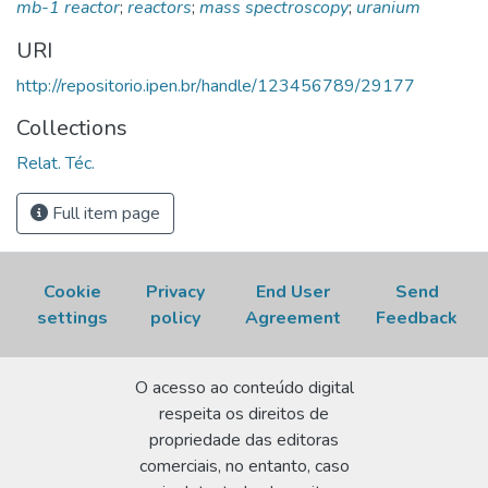
mb-1 reactor
;
reactors
;
mass spectroscopy
;
uranium
http://repositorio.ipen.br/handle/123456789/29177.
Acesso em: 06 Aug 2026.
URI
http://repositorio.ipen.br/handle/123456789/29177
Collections
Relat. Téc.
Full item page
Cookie
Privacy
End User
Send
settings
policy
Agreement
Feedback
O acesso ao conteúdo digital
respeita os direitos de
propriedade das editoras
comerciais, no entanto, caso