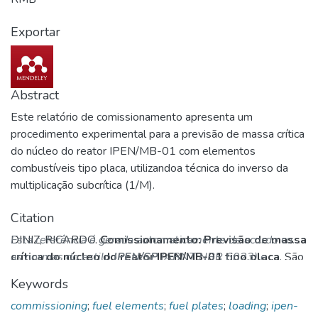
Exportar
Abstract
Este relatório de comissionamento apresenta um
procedimento experimental para a previsão de massa crítica
do núcleo do reator IPEN/MB-01 com elementos
combustíveis tipo placa, utilizandoa técnica do inverso da
multiplicação subcrítica (1/M).
Citation
DINIZ, RICARDO.
Esta referência é gerada automaticamente de acordo com
Comissionamento: Previsão de massa
crítica do núcleo do reator IPEN/MB-01 tipo placa
as normas do estilo
IPEN/SP
(ABNT NBR 6023) e
. São
Paulo: Instituto de Pesquisas Energéticas e Nucleares -
recomenda-se uma verificação final e ajustes caso
Keywords
CEN, Julho, 2018. (IPEN-CEN-PSE-RMB-005-00-RELT-
necessário.
commissioning
;
fuel elements
;
fuel plates
;
loading
;
ipen-
080-00). Restrito. Disponível em: