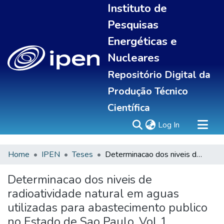
Instituto de
Pesquisas
Energéticas e
Nucleares
Repositório Digital da
Produção Técnico
Científica
(current)
Log In
Home
IPEN
Teses
Determinacao dos niveis de radioatividade natural em aguas utilizadas para abastecimento publico no Estado de Sao Paulo .Vol 1
Sobre
Communities & Collections
Determinacao dos niveis de
All of DSpace
radioatividade natural em aguas
Statistics
utilizadas para abastecimento publico
no Estado de Sao Paulo .Vol 1