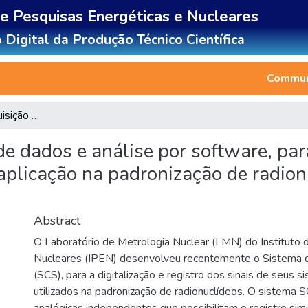
de Pesquisas Energéticas e Nucleares
 Digital da Produção Técnico Científica
Communi
Metodologia de aquisição de dados e análise por software, para sistemas de coincidências 4pß-? e sua aplicação na padronização de radionuclídeos, com ênfase em transições metaestáveis
de dados e análise por software, pa
 aplicação na padronização de radio
Abstract
O Laboratório de Metrologia Nuclear (LMN) do Instituto 
Nucleares (IPEN) desenvolveu recentemente o Sistema d
(SCS), para a digitalização e registro dos sinais de seus 
utilizados na padronização de radionuclídeos. O sistema 