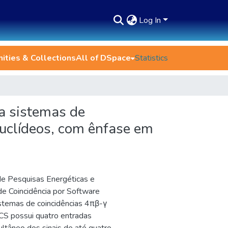
Log In
ties & Collections
All of DSpace
Statistics
ra sistemas de
nuclídeos, com ênfase em
de Pesquisas Energéticas e
e Coincidência por Software
sistemas de coincidências 4πβ-γ
SCS possui quatro entradas